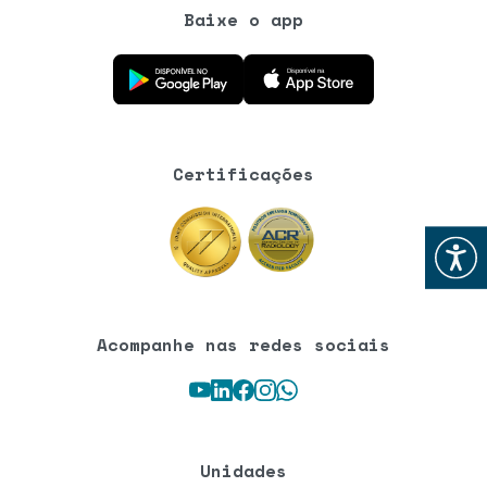
Baixe o app
Baixe o aplicativo na Google Play Store
Baixe o aplicativo na App Store
Certificações
Abrir
Acompanhe nas redes sociais
Youtube
LinkedIn
Facebook
Instagram
WhatsApp
Unidades