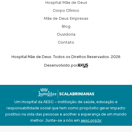
Hospital Mãe de Deus
Corpo Clínico
Mãe de Deus Empresas
Blog
Ouvidoria
Contato
Hospital Mãe de Deus. Todos os Direitos Reservados.
2026
Axysweb
Desenvolvido por
Um Hospital da AESC – instituição de saúde, educação e
responsabilidade social que tem como propósito gerar impacto
positivo na vida das pessoas e acolher a esperança de um mundo
melhor. Junte-se a nós em
aesc.org.br