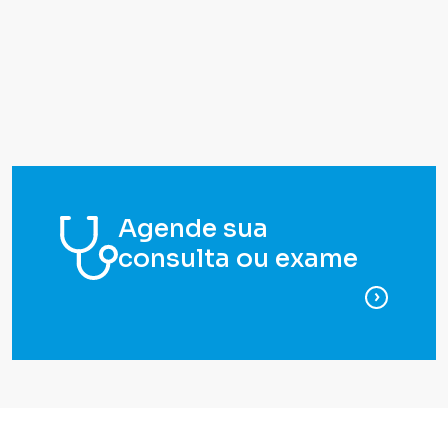
Agende sua
consulta ou exame
para ag