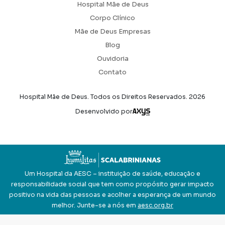
Hospital Mãe de Deus
Corpo Clínico
Mãe de Deus Empresas
Blog
Ouvidoria
Contato
Hospital Mãe de Deus. Todos os Direitos Reservados.
2026
Axysweb
Desenvolvido por
Um Hospital da AESC – instituição de saúde, educação e
responsabilidade social que tem como propósito gerar impacto
positivo na vida das pessoas e acolher a esperança de um mundo
melhor. Junte-se a nós em
aesc.org.br