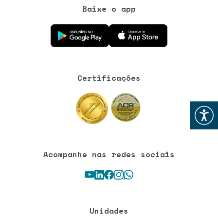
Baixe o app
Baixe o aplicativo na Google Play Store
Baixe o aplicativo na App Store
Certificações
Abrir
Acompanhe nas redes sociais
Youtube
LinkedIn
Facebook
Instagram
WhatsApp
Unidades