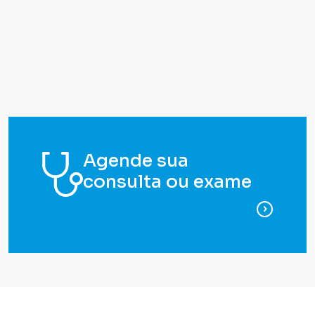
Agende sua
consulta ou exame
para ag