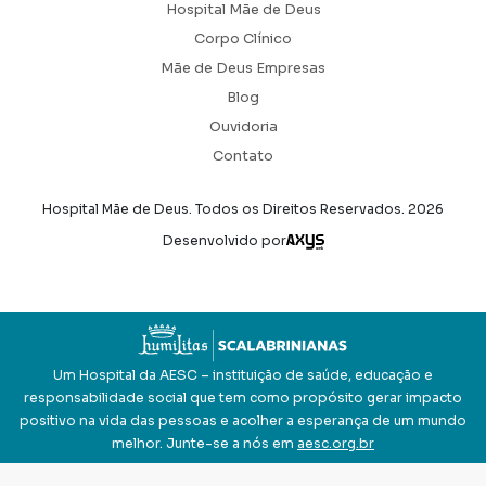
Hospital Mãe de Deus
Corpo Clínico
Mãe de Deus Empresas
Blog
Ouvidoria
Contato
Hospital Mãe de Deus. Todos os Direitos Reservados.
2026
Axysweb
Desenvolvido por
Um Hospital da AESC – instituição de saúde, educação e
responsabilidade social que tem como propósito gerar impacto
positivo na vida das pessoas e acolher a esperança de um mundo
melhor. Junte-se a nós em
aesc.org.br