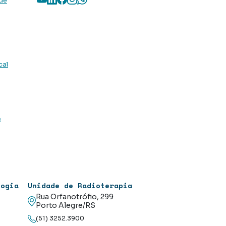
 de
cal
e
logia
Unidade de Radioterapia
Rua Orfanotrófio, 299
Porto Alegre/RS
(51) 3252.3900