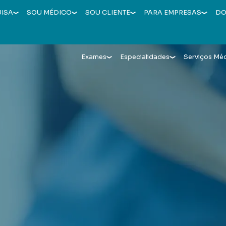
UISA
SOU MÉDICO
SOU CLIENTE
PARA EMPRESAS
DO
Exames
Especialidades
Serviços Mé