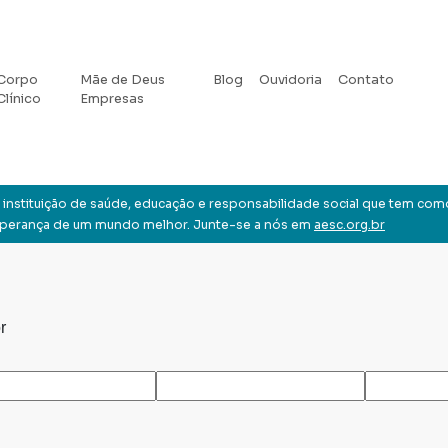
Corpo
Mãe de Deus
Blog
Ouvidoria
Contato
Clínico
Empresas
instituição de saúde, educação e responsabilidade social que tem com
sperança de um mundo melhor. Junte-se a nós em
aesc.org.br
r