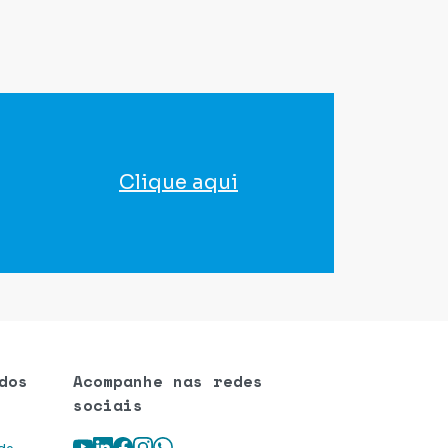
Clique aqui
para agendar seu exame
dos
Acompanhe nas redes
sociais
Youtube
LinkedIn
Facebook
Instagram
WhatsApp