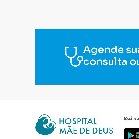
Agende su
consulta o
Baix
Baixe o