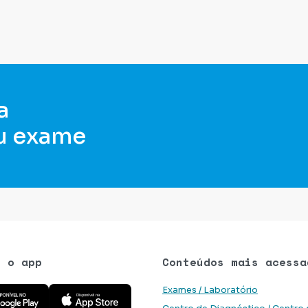
a
u exame
e o app
Conteúdos mais acessa
 aplicativo na Google Play Store
Baixe o aplicativo na App Store
Exames / Laboratório