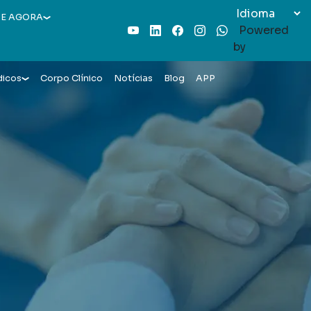
E AGORA
Powered
Youtube
LinkedIn
Facebook
Instagram
WhatsApp
by
dicos
Corpo Clínico
Notícias
Blog
APP