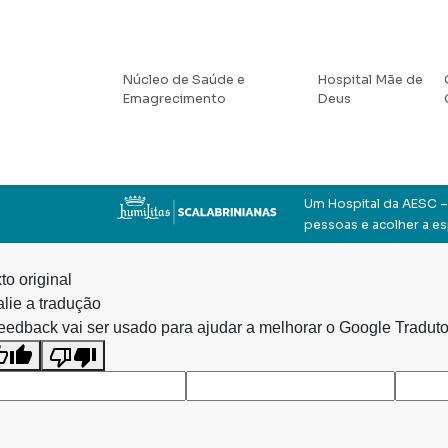
Núcleo de Saúde e
Hospital Mãe de
Emagrecimento
Deus
Um Hospital da AESC – 
pessoas e acolher a e
to original
lie a tradução
eedback vai ser usado para ajudar a melhorar o Google Traduto