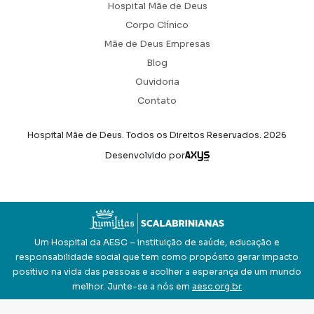
Hospital Mãe de Deus
Corpo Clínico
Mãe de Deus Empresas
Blog
Ouvidoria
Contato
Hospital Mãe de Deus. Todos os Direitos Reservados.
2026
Axysweb
Desenvolvido por
Um Hospital da AESC – instituição de saúde, educação e
responsabilidade social que tem como propósito gerar impacto
positivo na vida das pessoas e acolher a esperança de um mundo
melhor. Junte-se a nós em
aesc.org.br