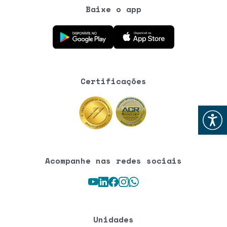
Baixe o app
Baixe o aplicativo na Google Play Store
Baixe o aplicativo na App Store
Certificações
Abrir
Acompanhe nas redes sociais
Youtube
LinkedIn
Facebook
Instagram
WhatsApp
Unidades