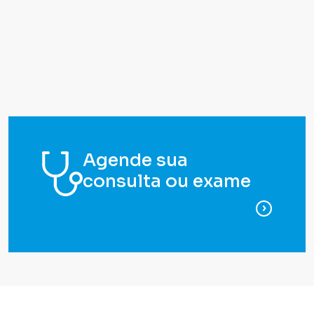
Agende sua
consulta ou exame
para ag