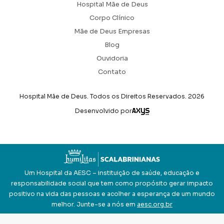
Hospital Mãe de Deus
Corpo Clínico
Mãe de Deus Empresas
Blog
Ouvidoria
Contato
Hospital Mãe de Deus. Todos os Direitos Reservados.
2026
Axysweb
Desenvolvido por
Um Hospital da AESC – instituição de saúde, educação e
responsabilidade social que tem como propósito gerar impacto
positivo na vida das pessoas e acolher a esperança de um mundo
melhor. Junte-se a nós em
aesc.org.br