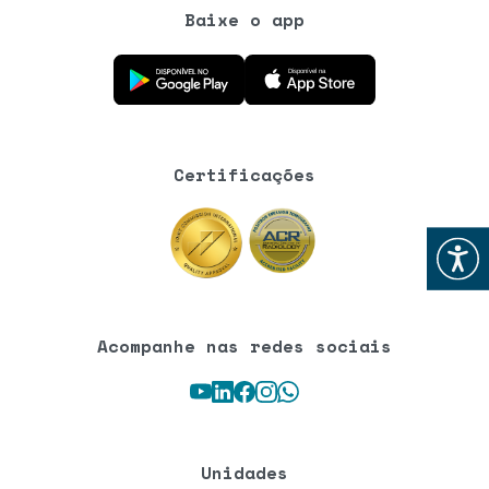
Baixe o app
Baixe o aplicativo na Google Play Store
Baixe o aplicativo na App Store
Certificações
Abrir
Acompanhe nas redes sociais
Youtube
LinkedIn
Facebook
Instagram
WhatsApp
Unidades