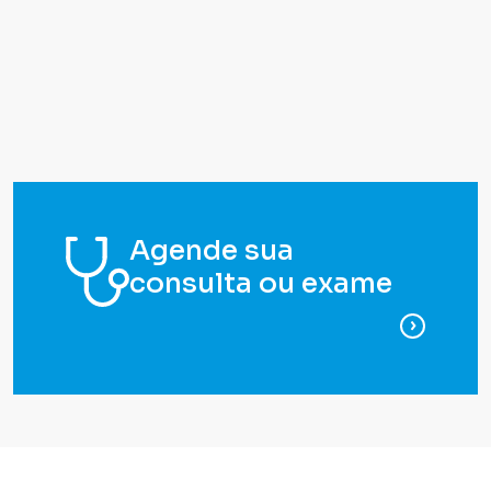
Agende sua
consulta ou exame
para ag