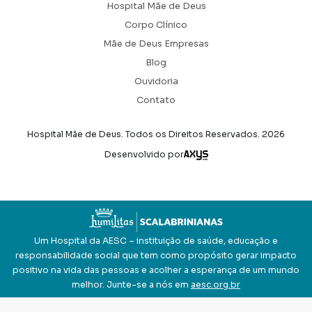
Hospital Mãe de Deus
Corpo Clínico
Mãe de Deus Empresas
Blog
Ouvidoria
Contato
Hospital Mãe de Deus. Todos os Direitos Reservados.
2026
Axysweb
Desenvolvido por
Um Hospital da AESC – instituição de saúde, educação e
responsabilidade social que tem como propósito gerar impacto
positivo na vida das pessoas e acolher a esperança de um mundo
melhor. Junte-se a nós em
aesc.org.br