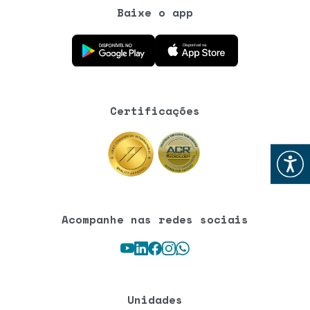
Baixe o app
Baixe o aplicativo na Google Play Store
Baixe o aplicativo na App Store
Certificações
Abrir
Acompanhe nas redes sociais
Youtube
LinkedIn
Facebook
Instagram
WhatsApp
Unidades