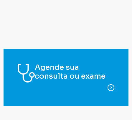
Agende sua
consulta ou exame
para ag