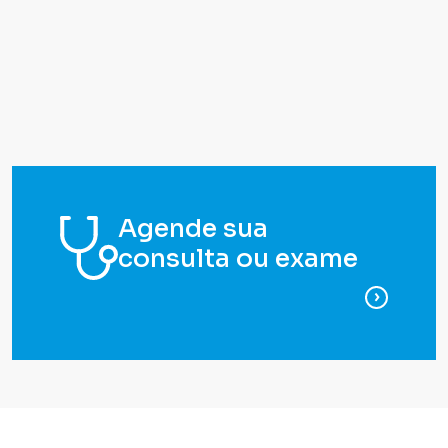
Agende sua
consulta ou exame
para ag