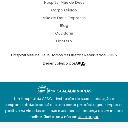
Hospital Mãe de Deus
Corpo Clínico
Mãe de Deus Empresas
Blog
Ouvidoria
Contato
Hospital Mãe de Deus. Todos os Direitos Reservados.
2026
Axysweb
Desenvolvido por
Um Hospital da AESC – instituição de saúde, educação e
responsabilidade social que tem como propósito gerar impacto
positivo na vida das pessoas e acolher a esperança de um mundo
melhor. Junte-se a nós em
aesc.org.br