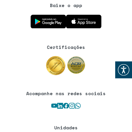
Baixe o app
Baixe o aplicativo na Google Play Store
Baixe o aplicativo na App Store
Certificações
Abrir
Acompanhe nas redes sociais
Youtube
LinkedIn
Facebook
Instagram
WhatsApp
Unidades