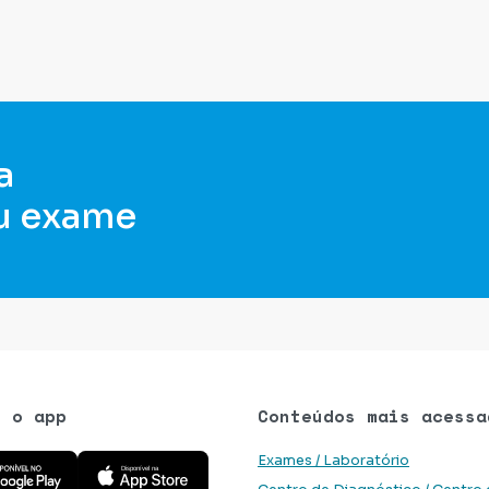
a
u exame
e o app
Conteúdos mais acessa
 aplicativo na Google Play Store
Baixe o aplicativo na App Store
Exames / Laboratório