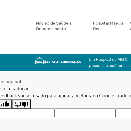
Núcleo de Saúde e
Hospital Mãe de
Emagrecimento
Deus
Um Hospital da AESC – 
pessoas e acolher a e
to original
lie a tradução
eedback vai ser usado para ajudar a melhorar o Google Traduto