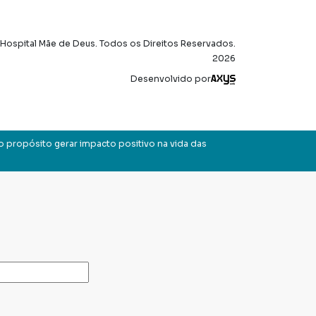
Hospital Mãe de Deus. Todos os Direitos Reservados.
2026
Axysweb
Desenvolvido por
o propósito gerar impacto positivo na vida das