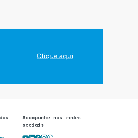
Clique aqui
para agendar seu exame
dos
Acompanhe nas redes
sociais
Youtube
LinkedIn
Facebook
Instagram
WhatsApp