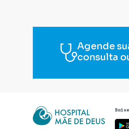
Agende su
consulta o
Baix
Baixe o