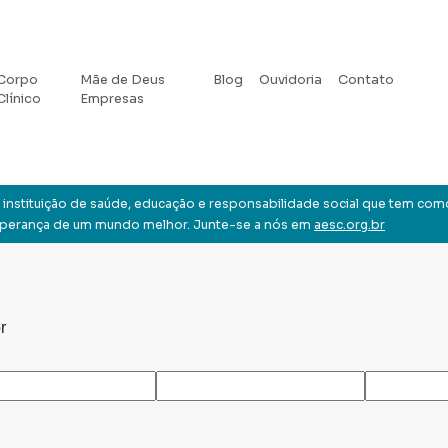
Corpo
Mãe de Deus
Blog
Ouvidoria
Contato
Clínico
Empresas
instituição de saúde, educação e responsabilidade social que tem com
sperança de um mundo melhor. Junte-se a nós em
aesc.org.br
r