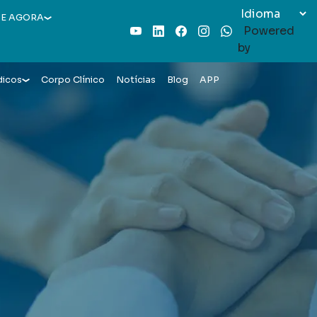
E AGORA
Powered
Youtube
LinkedIn
Facebook
Instagram
WhatsApp
by
dicos
Corpo Clínico
Notícias
Blog
APP