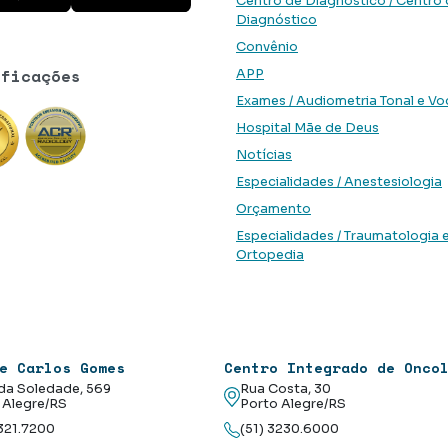
Centro de Diagnóstico / Centro
Diagnóstico
Convênio
ificações
APP
Exames / Audiometria Tonal e Vo
Hospital Mãe de Deus
Notícias
Especialidades / Anestesiologia
Orçamento
Especialidades / Traumatologia 
Ortopedia
e Carlos Gomes
Centro Integrado de Onco
da Soledade, 569
Rua Costa, 30
 Alegre/RS
Porto Alegre/RS
3321.7200
(51) 3230.6000