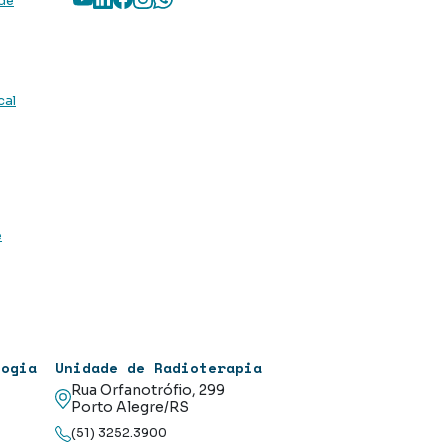
 de
cal
e
logia
Unidade de Radioterapia
Rua Orfanotrófio, 299
Porto Alegre/RS
(51) 3252.3900