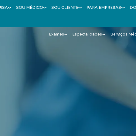
UISA
SOU MÉDICO
SOU CLIENTE
PARA EMPRESAS
DO
Exames
Especialidades
Serviços Mé