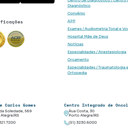
Centro de Diagnóstico / Centro
Diagnóstico
Convênio
ificações
APP
Exames / Audiometria Tonal e Vo
Hospital Mãe de Deus
Notícias
Especialidades / Anestesiologia
Orçamento
Especialidades / Traumatologia 
Ortopedia
e Carlos Gomes
Centro Integrado de Onco
da Soledade, 569
Rua Costa, 30
 Alegre/RS
Porto Alegre/RS
3321.7200
(51) 3230.6000