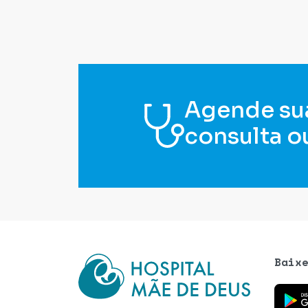
Agende su
consulta o
Baix
Baixe o