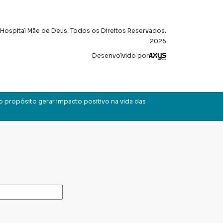
Hospital Mãe de Deus. Todos os Direitos Reservados.
2026
Axysweb
Desenvolvido por
o propósito gerar impacto positivo na vida das