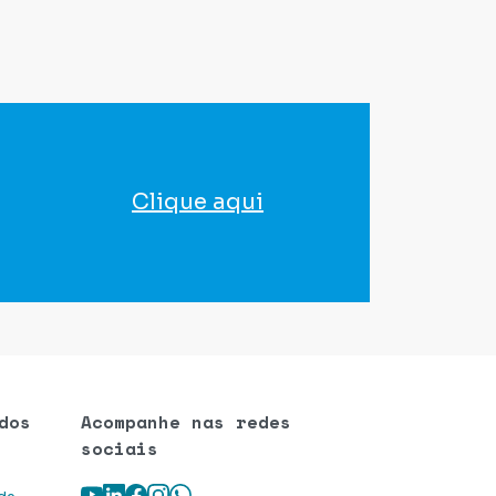
Clique aqui
para agendar seu exame
dos
Acompanhe nas redes
sociais
Youtube
LinkedIn
Facebook
Instagram
WhatsApp