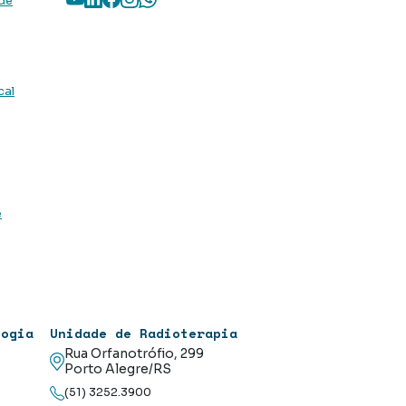
 de
cal
e
logia
Unidade de Radioterapia
Rua Orfanotrófio, 299
Porto Alegre/RS
(51) 3252.3900