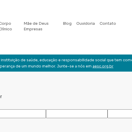
Corpo
Mãe de Deus
Blog
Ouvidoria
Contato
Clínico
Empresas
instituição de saúde, educação e responsabilidade social que tem com
sperança de um mundo melhor. Junte-se a nós em
aesc.org.br
r