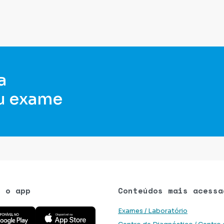
a
u exame
e o app
Conteúdos mais acessa
 aplicativo na Google Play Store
Baixe o aplicativo na App Store
Exames / Laboratório