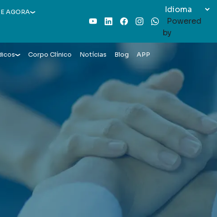
E AGORA
Powered
Youtube
LinkedIn
Facebook
Instagram
WhatsApp
by
dicos
Corpo Clínico
Notícias
Blog
APP