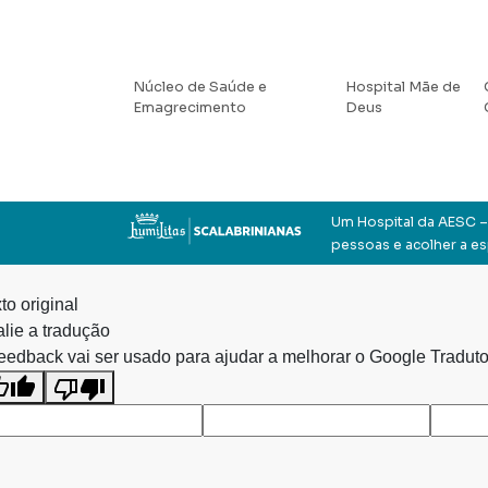
Núcleo de Saúde e
Hospital Mãe de
Emagrecimento
Deus
Um Hospital da AESC – 
pessoas e acolher a e
to original
lie a tradução
eedback vai ser usado para ajudar a melhorar o Google Traduto