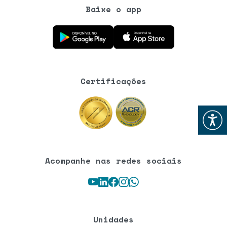
Baixe o app
Baixe o aplicativo na Google Play Store
Baixe o aplicativo na App Store
Certificações
Abrir
Acompanhe nas redes sociais
Youtube
LinkedIn
Facebook
Instagram
WhatsApp
Unidades