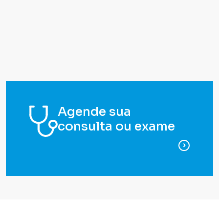
Agende sua
consulta ou exame
para ag