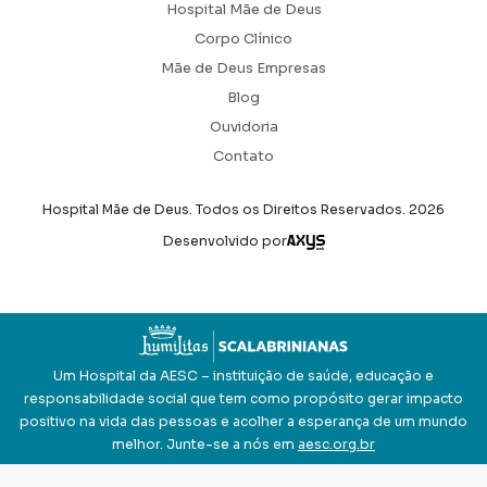
Hospital Mãe de Deus
Corpo Clínico
Mãe de Deus Empresas
Blog
Ouvidoria
Contato
Hospital Mãe de Deus. Todos os Direitos Reservados.
2026
Axysweb
Desenvolvido por
Um Hospital da AESC – instituição de saúde, educação e
responsabilidade social que tem como propósito gerar impacto
positivo na vida das pessoas e acolher a esperança de um mundo
melhor. Junte-se a nós em
aesc.org.br