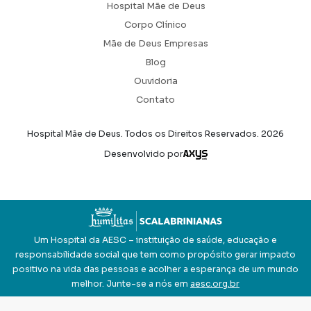
Hospital Mãe de Deus
Corpo Clínico
Mãe de Deus Empresas
Blog
Ouvidoria
Contato
Hospital Mãe de Deus. Todos os Direitos Reservados.
2026
Axysweb
Desenvolvido por
Um Hospital da AESC – instituição de saúde, educação e
responsabilidade social que tem como propósito gerar impacto
positivo na vida das pessoas e acolher a esperança de um mundo
melhor. Junte-se a nós em
aesc.org.br