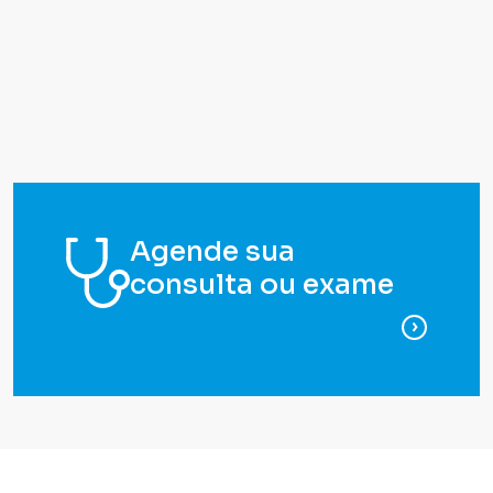
Agende sua
consulta ou exame
para ag