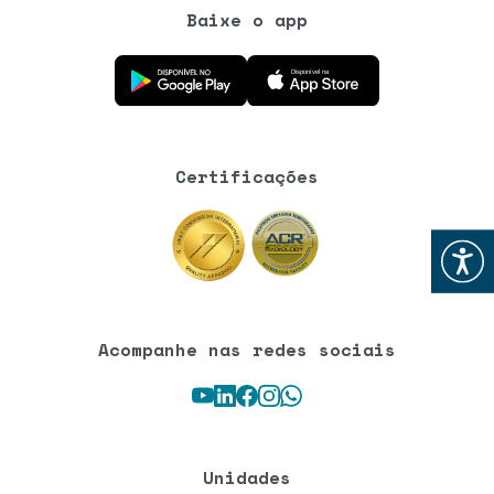
Baixe o app
Baixe o aplicativo na Google Play Store
Baixe o aplicativo na App Store
Certificações
Abrir
Acompanhe nas redes sociais
Youtube
LinkedIn
Facebook
Instagram
WhatsApp
Unidades