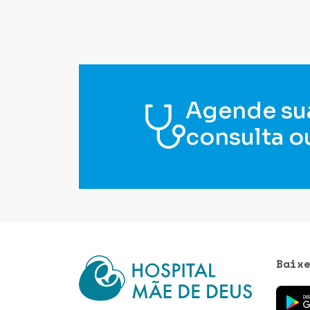
Agende su
consulta o
Baix
Baixe o