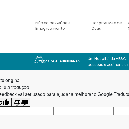
Núcleo de Saúde e
Hospital Mãe de
Emagrecimento
Deus
Um Hospital da AESC – 
pessoas e acolher a e
to original
lie a tradução
eedback vai ser usado para ajudar a melhorar o Google Traduto