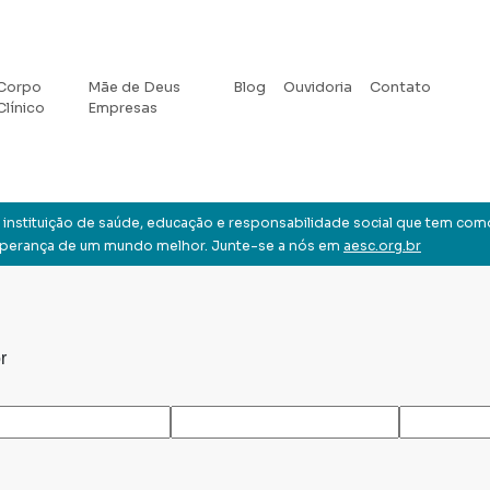
Corpo
Mãe de Deus
Blog
Ouvidoria
Contato
Clínico
Empresas
instituição de saúde, educação e responsabilidade social que tem com
sperança de um mundo melhor. Junte-se a nós em
aesc.org.br
r