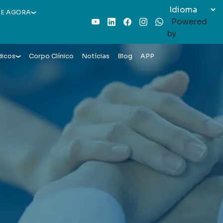
E AGORA
Powered
Youtube
LinkedIn
Facebook
Instagram
WhatsApp
by
dicos
Corpo Clínico
Notícias
Blog
APP