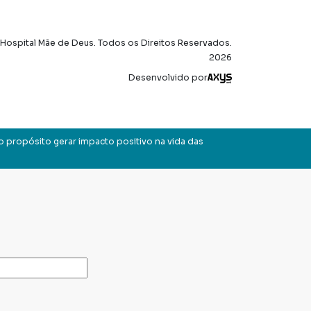
Hospital Mãe de Deus. Todos os Direitos Reservados.
2026
Axysweb
Desenvolvido por
o propósito gerar impacto positivo na vida das