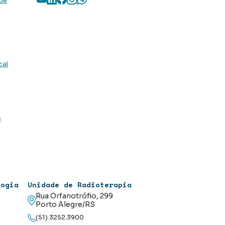
 de
cal
e
logia
Unidade de Radioterapia
Rua Orfanotrófio, 299
Porto Alegre/RS
(51) 3252.3900