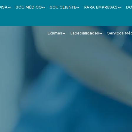
UISA
SOU MÉDICO
SOU CLIENTE
PARA EMPRESAS
DO
Exames
Especialidades
Serviços Mé