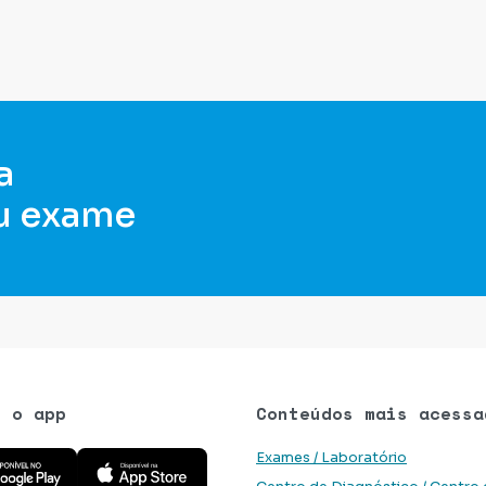
a
u exame
e o app
Conteúdos mais acessa
 aplicativo na Google Play Store
Baixe o aplicativo na App Store
Exames / Laboratório