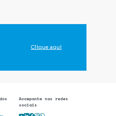
Clique aqui
para agendar seu exame
dos
Acompanhe nas redes
sociais
Youtube
LinkedIn
Facebook
Instagram
WhatsApp