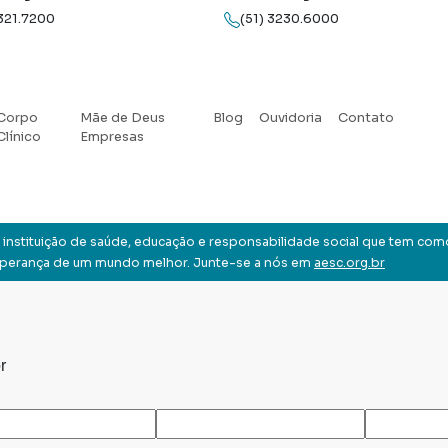
3321.7200
(51) 3230.6000
Corpo
Mãe de Deus
Blog
Ouvidoria
Contato
Clínico
Empresas
instituição de saúde, educação e responsabilidade social que tem com
sperança de um mundo melhor. Junte-se a nós em
aesc.org.br
r