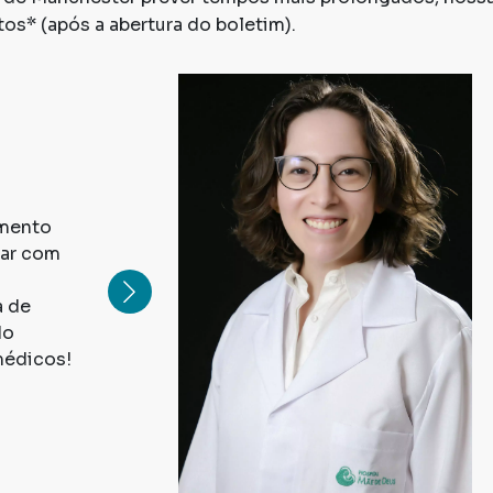
os* (após a abertura do boletim).
omento
tar com
a de
do
médicos!