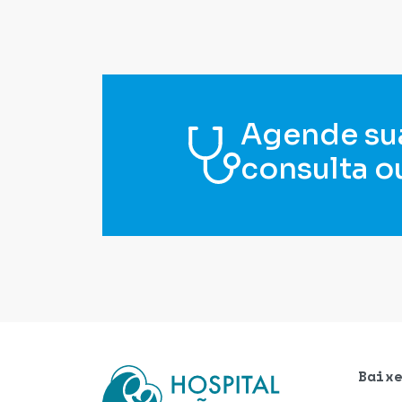
Agende su
consulta o
Baix