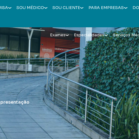
UISA
SOU MÉDICO
SOU CLIENTE
PARA EMPRESAS
DO
Exames
Especialidades
Serviços Mé
presentação