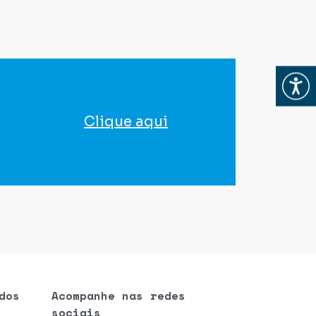
Abrir
Clique aqui
para agendar seu exame
dos
Acompanhe nas redes
sociais