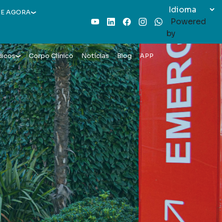
E AGORA
Powered
Youtube
LinkedIn
Facebook
Instagram
WhatsApp
by
dicos
Corpo Clínico
Notícias
Blog
APP