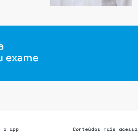
a
u exame
e o app
Conteúdos mais acessa