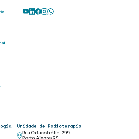
Youtube
LinkedIn
Facebook
Instagram
WhatsApp
 de
cal
e
logia
Unidade de Radioterapia
Rua Orfanotrófio, 299
Porto Alegre/RS