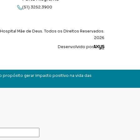
(51) 3252.3900
Hospital Mãe de Deus. Todos os Direitos Reservados.
2026
Axysweb
Desenvolvido por
o propósito gerar impacto positivo na vida das