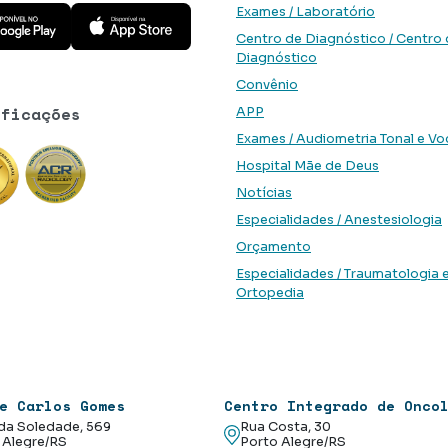
 aplicativo na Google Play Store
Baixe o aplicativo na App Store
Exames / Laboratório
Centro de Diagnóstico / Centro
Diagnóstico
Convênio
ificações
APP
Exames / Audiometria Tonal e Vo
Hospital Mãe de Deus
Notícias
Especialidades / Anestesiologia
Orçamento
Especialidades / Traumatologia 
Ortopedia
e Carlos Gomes
Centro Integrado de Onco
da Soledade, 569
Rua Costa, 30
 Alegre/RS
Porto Alegre/RS