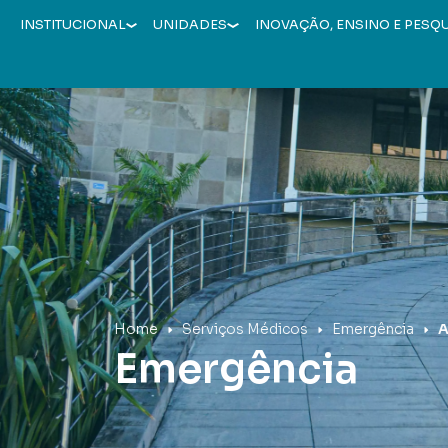
INSTITUCIONAL
UNIDADES
INOVAÇÃO, ENSINO E PESQ
Hospital Mãe de Deus
Home
Serviços Médicos
Emergência
A
Emergência