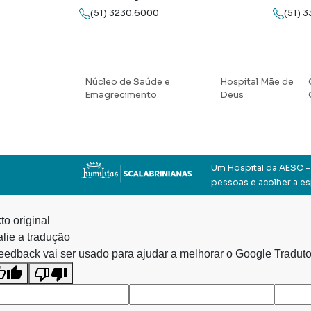
(51) 3230.6000
(51) 
Núcleo de Saúde e
Hospital Mãe de
Emagrecimento
Deus
Um Hospital da AESC – 
pessoas e acolher a e
to original
lie a tradução
eedback vai ser usado para ajudar a melhorar o Google Traduto