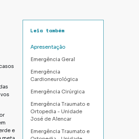
Leia também
Apresentação
Emergência Geral
 casos
Emergência
Cardioneurológica
odas
Emergência Cirúrgica
ivos
Emergência Traumato e
Ortopedia - Unidade
or
José de Alencar
gem
erde e
Emergência Traumato e
a meta
Ortopedia - Unidade