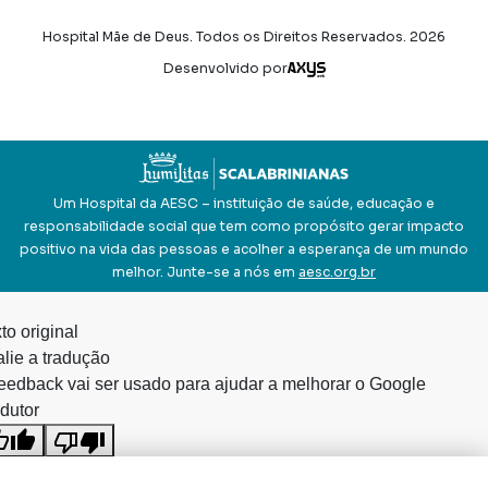
Hospital Mãe de Deus. Todos os Direitos Reservados.
2026
Axysweb
Desenvolvido por
Um Hospital da AESC – instituição de saúde, educação e
responsabilidade social que tem como propósito gerar impacto
positivo na vida das pessoas e acolher a esperança de um mundo
melhor. Junte-se a nós em
aesc.org.br
to original
lie a tradução
eedback vai ser usado para ajudar a melhorar o Google
dutor