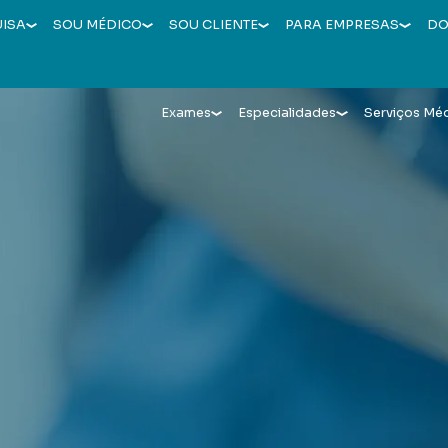
UISA
SOU MÉDICO
SOU CLIENTE
PARA EMPRESAS
DO
Exames
Especialidades
Serviços Mé