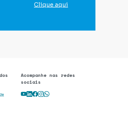
Clique aqui
para agendar seu exame
dos
Acompanhe nas redes
sociais
Youtube
LinkedIn
Facebook
Instagram
WhatsApp
 de