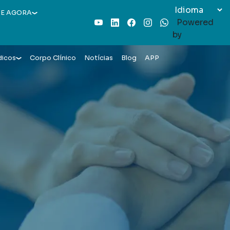
E AGORA
Powered
Youtube
LinkedIn
Facebook
Instagram
WhatsApp
by
dicos
Corpo Clínico
Notícias
Blog
APP