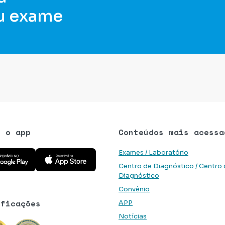
u exame
e o app
Conteúdos mais acessa
 aplicativo na Google Play Store
Baixe o aplicativo na App Store
Exames / Laboratório
Centro de Diagnóstico / Centro
Diagnóstico
Convênio
ificações
APP
Notícias