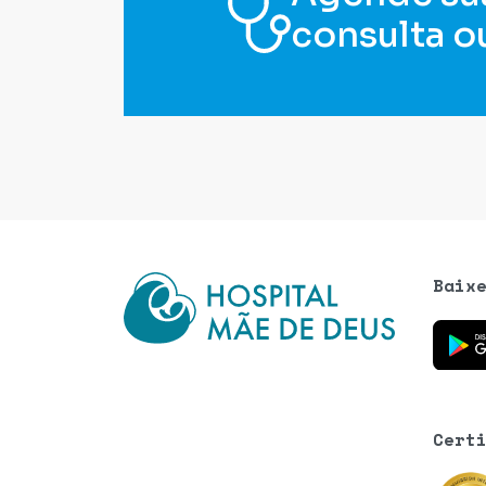
consulta o
Baix
Baixe o
Cert