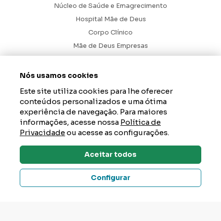
Núcleo de Saúde e Emagrecimento
Hospital Mãe de Deus
Corpo Clínico
Mãe de Deus Empresas
Blog
Ouvidoria
Nós usamos cookies
Contato
Este site utiliza cookies para lhe oferecer
conteúdos personalizados e uma ótima
Hospital Mãe de Deus. Todos os Direitos Reservados.
2026
experiência de navegação. Para maiores
informações, acesse nossa
Política de
Axysweb
Desenvolvido por
Privacidade
ou acesse as configurações.
Aceitar todos
Dúvidas? Tire Aqui
Configurar
Um Hospital da AESC – instituição de saúde, educação e
responsabilidade social que tem como propósito gerar impacto
positivo na vida das pessoas e acolher a esperança de um mundo
melhor. Junte-se a nós em
aesc.org.br