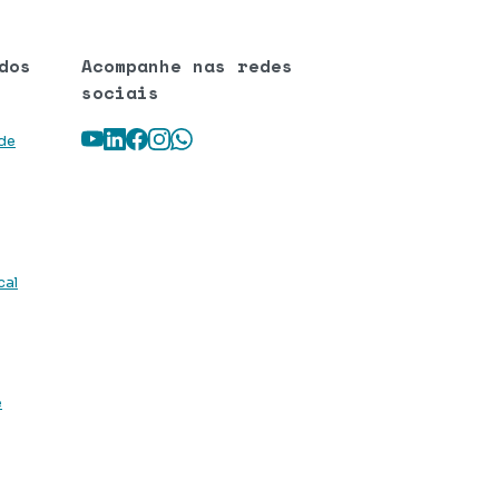
dos
Acompanhe nas redes
sociais
Youtube
LinkedIn
Facebook
Instagram
WhatsApp
 de
cal
e