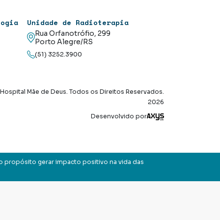
logia
Unidade de Radioterapia
Rua Orfanotrófio, 299
Porto Alegre/RS
(51) 3252.3900
Hospital Mãe de Deus. Todos os Direitos Reservados.
2026
Axysweb
Desenvolvido por
o propósito gerar impacto positivo na vida das