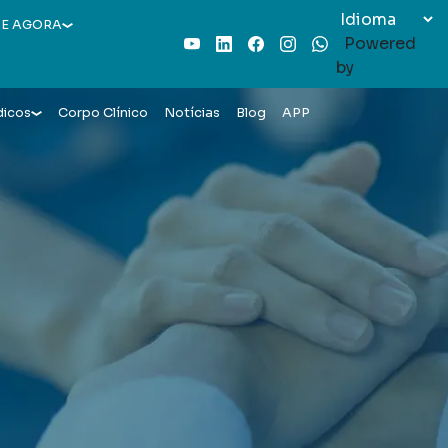
E AGORA
Powered
Youtube
LinkedIn
Facebook
Instagram
WhatsApp
by
dicos
Corpo Clínico
Notícias
Blog
APP