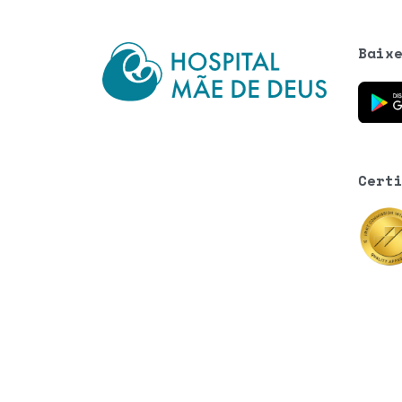
Baix
Baixe o
Cert