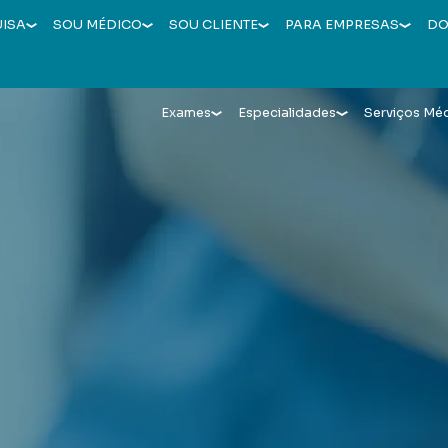
UISA
SOU MÉDICO
SOU CLIENTE
PARA EMPRESAS
DO
Exames
Especialidades
Serviços Mé