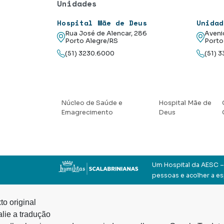
Unidades
Hospital Mãe de Deus
Unidad
Rua José de Alencar, 286
Aveni
Porto Alegre/RS
Porto
(51) 3230.6000
(51) 
Núcleo de Saúde e
Hospital Mãe de
Emagrecimento
Deus
Um Hospital da AESC – 
pessoas e acolher a e
to original
lie a tradução