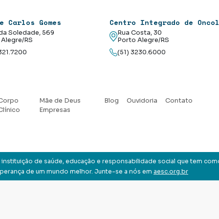
e Carlos Gomes
Centro Integrado de Onco
da Soledade, 569
Rua Costa, 30
 Alegre/RS
Porto Alegre/RS
3321.7200
(51) 3230.6000
Corpo
Mãe de Deus
Blog
Ouvidoria
Contato
Clínico
Empresas
instituição de saúde, educação e responsabilidade social que tem com
sperança de um mundo melhor. Junte-se a nós em
aesc.org.br