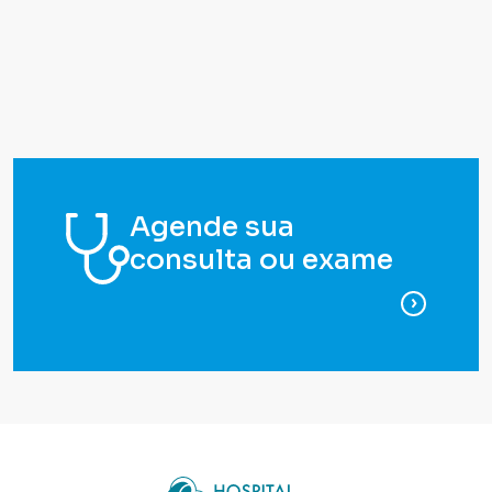
Agende sua
consulta ou exame
para ag