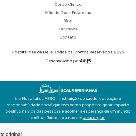
Corpo Clínico
Mãe de Deus Empresas
Blog
Ouvidoria
Contato
Hospital Mãe de Deus. Todos os Direitos Reservados.
2026
Axysweb
Desenvolvido por
Um Hospital da AESC – instituição de saúde, educação e
responsabilidade social que tem como propósito gerar impacto
positivo na vida das pessoas e acolher a esperança de um mundo
melhor. Junte-se a nós em
aesc.org.br
to original