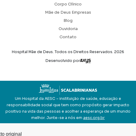
Corpo Clínico
Mãe de Deus Empresas
Blog
Ouvidoria
Contato
Hospital Mãe de Deus. Todos os Direitos Reservados.
2026
Axysweb
Desenvolvido por
Um Hospital da AESC – instituição de saúde, educação e
responsabilidade social que tem como propósito gerar impacto
positivo na vida das pessoas e acolher a esperança de um mundo
melhor. Junte-se a nós em
aesc.org.br
to original