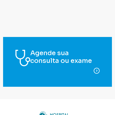
Agende sua
consulta ou exame
para ag