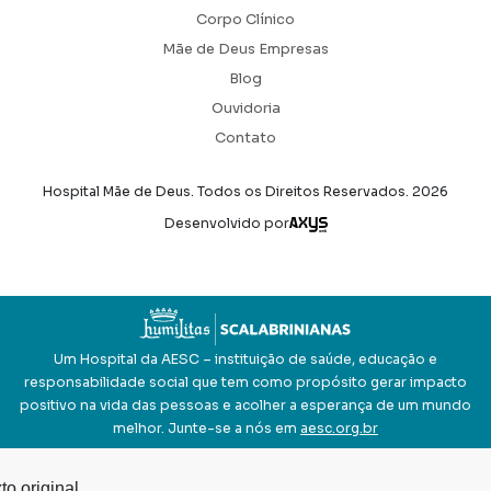
Corpo Clínico
Mãe de Deus Empresas
Blog
Ouvidoria
Contato
Hospital Mãe de Deus. Todos os Direitos Reservados.
2026
Axysweb
Desenvolvido por
Um Hospital da AESC – instituição de saúde, educação e
responsabilidade social que tem como propósito gerar impacto
positivo na vida das pessoas e acolher a esperança de um mundo
melhor. Junte-se a nós em
aesc.org.br
to original