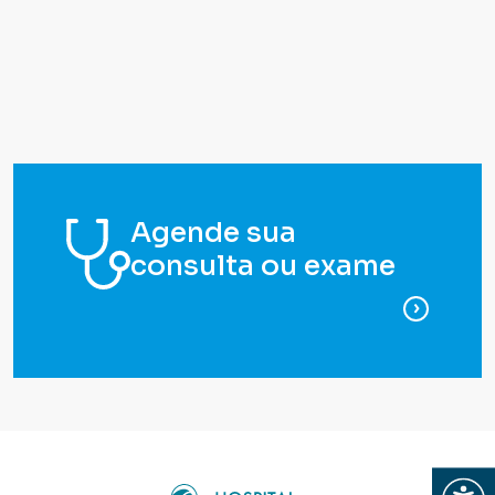
Agende sua
consulta ou exame
para ag
Abrir