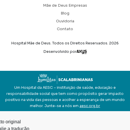
Mãe de Deus Empresas
Blog
Ouvidoria
Contato
Hospital Mãe de Deus. Todos os Direitos Reservados.
2026
Axysweb
Desenvolvido por
Um Hospital da AESC – instituição de saúde, educação e
responsabilidade social que tem como propósito gerar impacto
positivo na vida das pessoas e acolher a esperança de um mundo
melhor. Junte-se a nós em
aesc.org.br
to original
lie a tradução