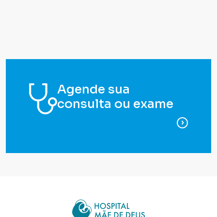
Agende sua
consulta ou exame
para ag