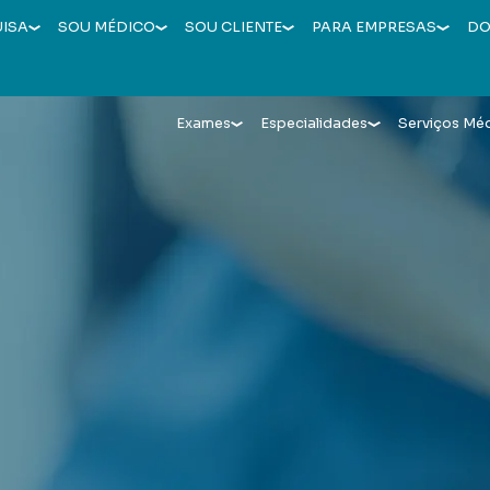
UISA
SOU MÉDICO
SOU CLIENTE
PARA EMPRESAS
DO
Exames
Especialidades
Serviços Mé