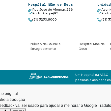
Hospital Mãe de Deus
Unidad
Rua José de Alencar, 286
Aveni
Porto Alegre/RS
Porto
(51) 3230.6000
(51) 
Núcleo de Saúde e
Hospital Mãe de
Emagrecimento
Deus
Um Hospital da AESC – 
pessoas e acolher a e
to original
lie a tradução
eedback vai ser usado para ajudar a melhorar o Google Traduto