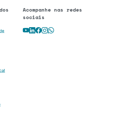
dos
Acompanhe nas redes
sociais
Youtube
LinkedIn
Facebook
Instagram
WhatsApp
 de
cal
e