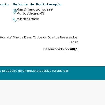
logia
Unidade de Radioterapia
Rua Orfanotrófio, 299
Porto Alegre/RS
(51) 3252.3900
Hospital Mãe de Deus. Todos os Direitos Reservados.
2026
Axysweb
Desenvolvido por
o propósito gerar impacto positivo na vida das