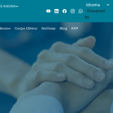
E AGORA
Powered
Youtube
LinkedIn
Facebook
Instagram
WhatsApp
by
dicos
Corpo Clínico
Notícias
Blog
APP