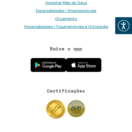
Hospital Mãe de Deus
Especialidades / Anestesiologia
Orçamento
Abrir
Especialidades / Traumatologia e Ortopedia
Baixe o app
Baixe o aplicativo na Google Play Store
Baixe o aplicativo na App Store
Certificações