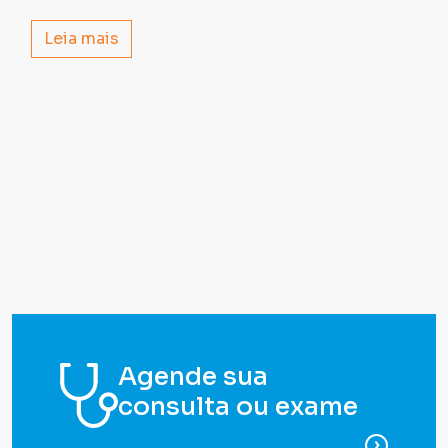
Leia mais
Agende sua
consulta ou exame
para ag