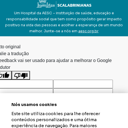
Um Hospital da AESC – instituição de saúde, educação e
responsabilidade social que tem como propósito gerar impacto
positivo na vida das pessoas e acolher a esperança de um mundo
melhor. Junte-se a nós em
aesc.org.br
to original
lie a tradução
eedback vai ser usado para ajudar a melhorar o Google
dutor
Nós usamos cookies
Este site utiliza cookies para lhe oferecer
conteúdos personalizados e uma ótima
experiência de navegação. Para maiores