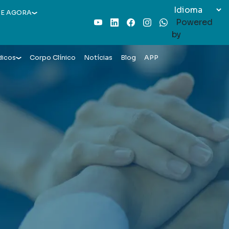
E AGORA
Powered
Youtube
LinkedIn
Facebook
Instagram
WhatsApp
by
dicos
Corpo Clínico
Notícias
Blog
APP