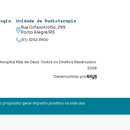
logia
Unidade de Radioterapia
Rua Orfanotrófio, 299
Porto Alegre/RS
(51) 3252.3900
Hospital Mãe de Deus. Todos os Direitos Reservados.
2026
Axysweb
Desenvolvido por
o propósito gerar impacto positivo na vida das