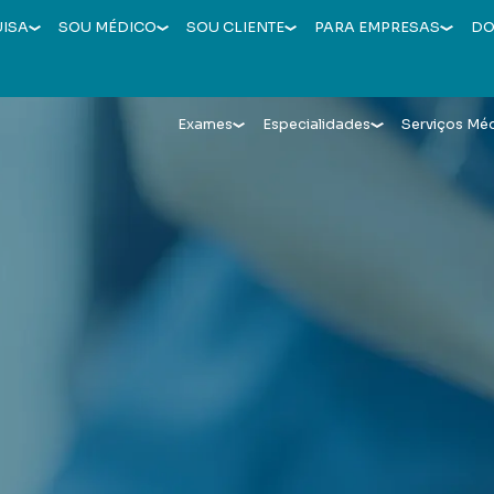
UISA
SOU MÉDICO
SOU CLIENTE
PARA EMPRESAS
DO
Exames
Especialidades
Serviços Mé