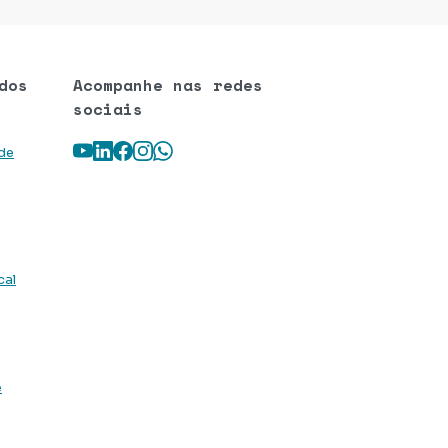
dos
Acompanhe nas redes
sociais
Youtube
LinkedIn
Facebook
Instagram
WhatsApp
 de
cal
e