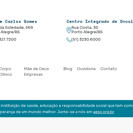
e Carlos Gomes
Centro Integrado de Onco
da Soledade, 569
Rua Costa, 30
 Alegre/RS
Porto Alegre/RS
3321.7200
(51) 3230.6000
Corpo
Mãe de Deus
Blog
Ouvidoria
Contato
Clínico
Empresas
instituição de saúde, educação e responsabilidade social que tem com
sperança de um mundo melhor. Junte-se a nós em
aesc.org.br