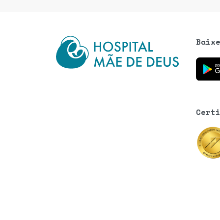
Baix
Baixe o
Cert