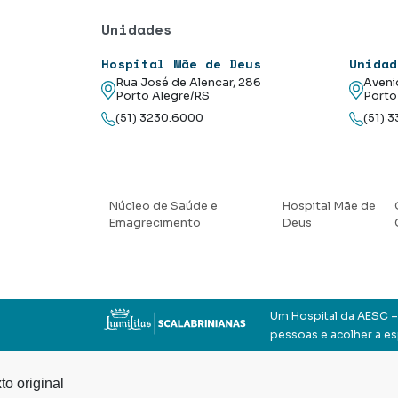
Unidades
Hospital Mãe de Deus
Unidad
Rua José de Alencar, 286
Aveni
Porto Alegre/RS
Porto
(51) 3230.6000
(51) 
Núcleo de Saúde e
Hospital Mãe de
Emagrecimento
Deus
Um Hospital da AESC – 
pessoas e acolher a e
to original