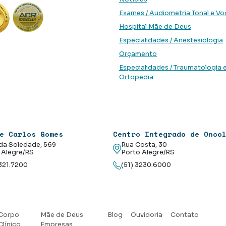
Exames / Audiometria Tonal e Vo
Hospital Mãe de Deus
Especialidades / Anestesiologia
Orçamento
Especialidades / Traumatologia 
Ortopedia
e Carlos Gomes
Centro Integrado de Onco
da Soledade, 569
Rua Costa, 30
 Alegre/RS
Porto Alegre/RS
3321.7200
(51) 3230.6000
Corpo
Mãe de Deus
Blog
Ouvidoria
Contato
Clínico
Empresas