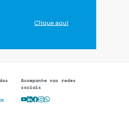
Clique aqui
para agendar seu exame
dos
Acompanhe nas redes
sociais
Youtube
LinkedIn
Facebook
Instagram
WhatsApp
 de