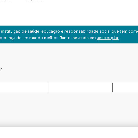
instituição de saúde, educação e responsabilidade social que tem com
sperança de um mundo melhor. Junte-se a nós em
aesc.org.br
r