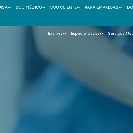
UISA
SOU MÉDICO
SOU CLIENTE
PARA EMPRESAS
DO
Exames
Especialidades
Serviços Mé