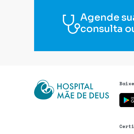
Agende su
consulta o
Baix
Baixe o
Cert