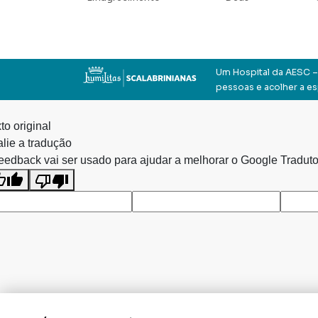
Um Hospital da AESC – 
pessoas e acolher a e
to original
lie a tradução
eedback vai ser usado para ajudar a melhorar o Google Traduto