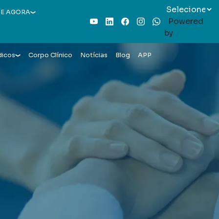
E AGORA
Powered
Youtube
LinkedIn
Facebook
Instagram
WhatsApp
by
dicos
Corpo Clínico
Notícias
Blog
APP