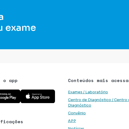
a
u exame
e o app
Conteúdos mais acessa
 aplicativo na Google Play Store
Baixe o aplicativo na App Store
Exames / Laboratório
Centro de Diagnóstico / Centro
Diagnóstico
Convênio
ificações
APP
Notícias