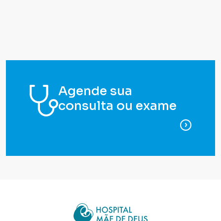
Agende sua
consulta ou exame
para ag