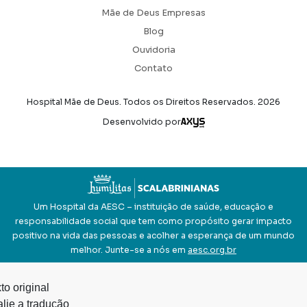
Mãe de Deus Empresas
Blog
Ouvidoria
Contato
Hospital Mãe de Deus. Todos os Direitos Reservados.
2026
Axysweb
Desenvolvido por
Um Hospital da AESC – instituição de saúde, educação e
responsabilidade social que tem como propósito gerar impacto
positivo na vida das pessoas e acolher a esperança de um mundo
melhor. Junte-se a nós em
aesc.org.br
to original
lie a tradução