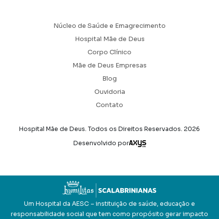
Núcleo de Saúde e Emagrecimento
Hospital Mãe de Deus
Corpo Clínico
Mãe de Deus Empresas
Blog
Ouvidoria
Contato
Hospital Mãe de Deus. Todos os Direitos Reservados.
2026
Axysweb
Desenvolvido por
Um Hospital da AESC – instituição de saúde, educação e
responsabilidade social que tem como propósito gerar impacto