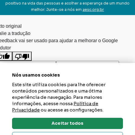
positivo na vida das pessoas e acolher a esperança de um mundo
melhor. Junte-se a nós em
aesc.org.br
to original
lie a tradução
eedback vai ser usado para ajudar a melhorar o Google
dutor
Nós usamos cookies
Este site utiliza cookies para lhe oferecer
conteúdos personalizados e uma ótima
experiência de navegação. Para maiores
informações, acesse nossa
Política de
Privacidade
ou acesse as configurações.
Aceitar todos
Dúvidas? Tire Aqui