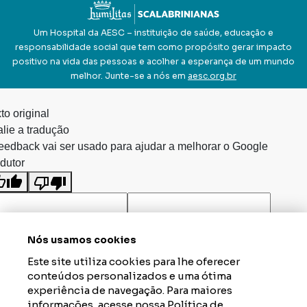
Um Hospital da AESC – instituição de saúde, educação e
responsabilidade social que tem como propósito gerar impacto
positivo na vida das pessoas e acolher a esperança de um mundo
melhor. Junte-se a nós em
aesc.org.br
to original
lie a tradução
eedback vai ser usado para ajudar a melhorar o Google
dutor
Nós usamos cookies
Este site utiliza cookies para lhe oferecer
conteúdos personalizados e uma ótima
experiência de navegação. Para maiores
informações, acesse nossa
Política de