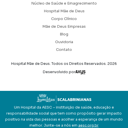
Núcleo de Saúde e Emagrecimento
Hospital Mãe de Deus
Corpo Clínico
Mãe de Deus Empresas
Blog
Ouvidoria
Contato
Hospital Mãe de Deus. Todos os Direitos Reservados.
2026
Axysweb
Desenvolvido por
Um Hospital da AESC – instituição de saúde, educação e
responsabilidade social que tem como propósito gerar impacto
positivo na vida das pessoas e acolher a esperança de um mundo
melhor. Junte-se a nós em
aesc.org.br