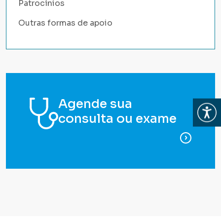
Patrocínios
Outras formas de apoio
Agende sua
Abrir
consulta ou exame
para ag