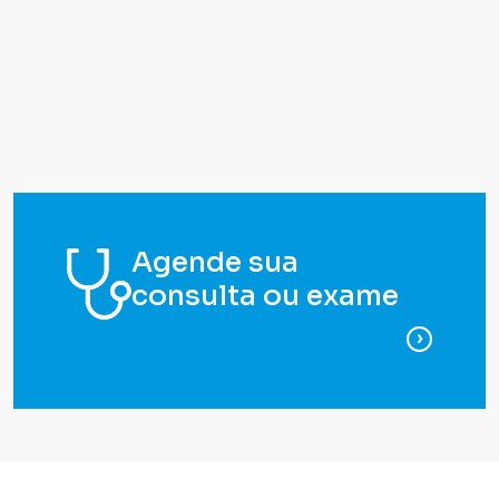
Agende sua
consulta ou exame
para ag