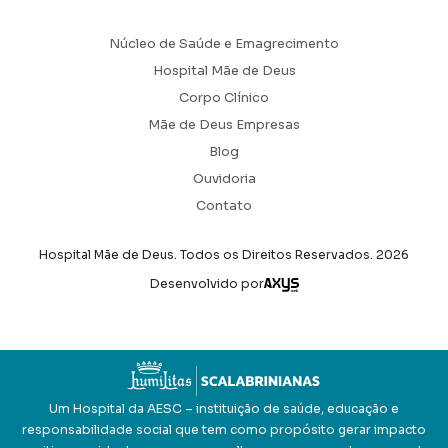
Blog
Ouvidoria
Contato
Hospital Mãe de Deus. Todos os Direitos Reservados.
2026
Axysweb
Desenvolvido por
Um Hospital da AESC – instituição de saúde, educação e
responsabilidade social que tem como propósito gerar impacto
positivo na vida das pessoas e acolher a esperança de um mundo
melhor. Junte-se a nós em
aesc.org.br
to original
lie a tradução
eedback vai ser usado para ajudar a melhorar o Google