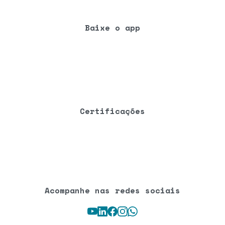
Certificações
Acompanhe nas redes sociais
Youtube
LinkedIn
Facebook
Instagram
WhatsApp
Unidades
Hospital Mãe de Deus
Rua José de Alencar, 286
Porto Alegre/RS