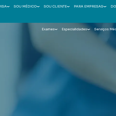
UISA
SOU MÉDICO
SOU CLIENTE
PARA EMPRESAS
DO
Exames
Especialidades
Serviços Mé