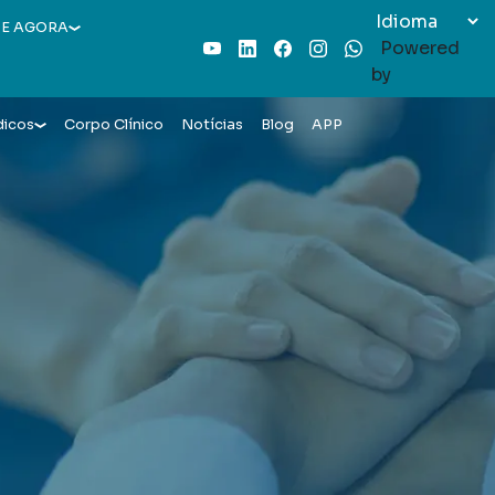
E AGORA
Powered
Youtube
LinkedIn
Facebook
Instagram
WhatsApp
by
dicos
Corpo Clínico
Notícias
Blog
APP