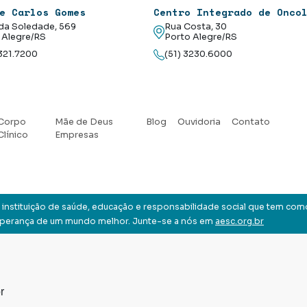
e Carlos Gomes
Centro Integrado de Onco
da Soledade, 569
Rua Costa, 30
 Alegre/RS
Porto Alegre/RS
3321.7200
(51) 3230.6000
Corpo
Mãe de Deus
Blog
Ouvidoria
Contato
Clínico
Empresas
instituição de saúde, educação e responsabilidade social que tem com
sperança de um mundo melhor. Junte-se a nós em
aesc.org.br
r