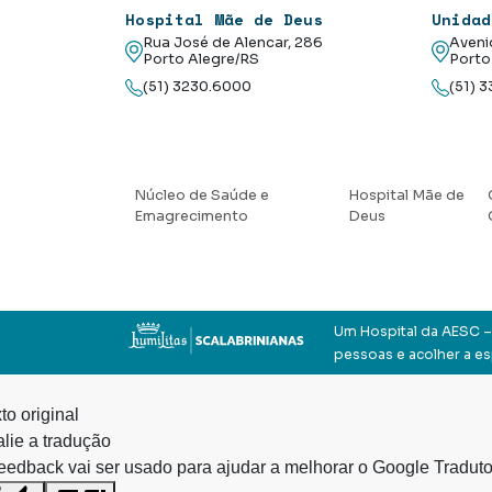
Hospital Mãe de Deus
Unidad
Rua José de Alencar, 286
Aveni
Porto Alegre/RS
Porto
(51) 3230.6000
(51) 
Núcleo de Saúde e
Hospital Mãe de
Emagrecimento
Deus
Um Hospital da AESC – 
pessoas e acolher a e
to original
lie a tradução
eedback vai ser usado para ajudar a melhorar o Google Traduto