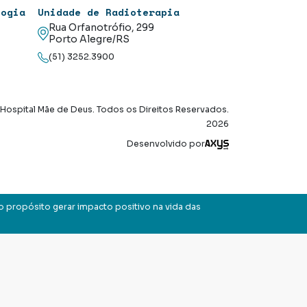
logia
Unidade de Radioterapia
Rua Orfanotrófio, 299
Porto Alegre/RS
(51) 3252.3900
Hospital Mãe de Deus. Todos os Direitos Reservados.
2026
Axysweb
Desenvolvido por
o propósito gerar impacto positivo na vida das