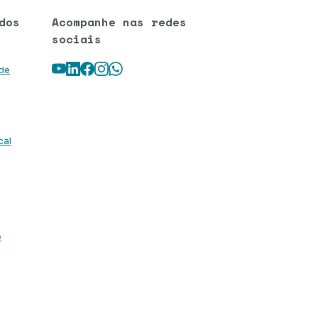
dos
Acompanhe nas redes
sociais
Youtube
LinkedIn
Facebook
Instagram
WhatsApp
 de
cal
e