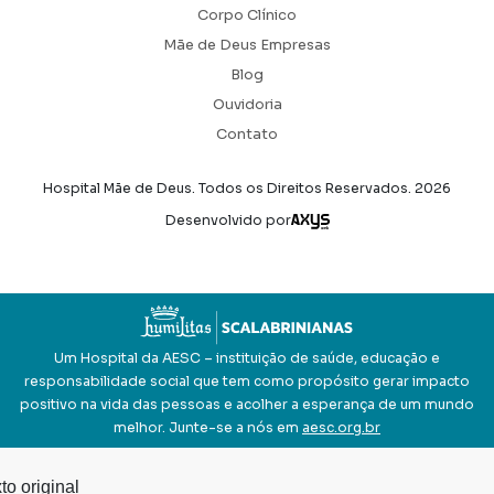
Corpo Clínico
Mãe de Deus Empresas
Blog
Ouvidoria
Contato
Hospital Mãe de Deus. Todos os Direitos Reservados.
2026
Axysweb
Desenvolvido por
Um Hospital da AESC – instituição de saúde, educação e
responsabilidade social que tem como propósito gerar impacto
positivo na vida das pessoas e acolher a esperança de um mundo
melhor. Junte-se a nós em
aesc.org.br
to original