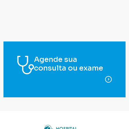
Agende sua
consulta ou exame
para ag