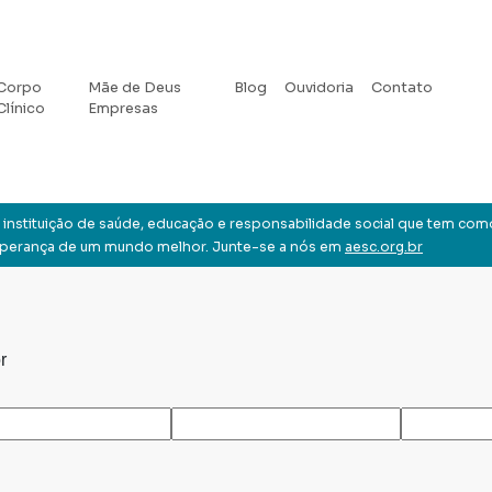
Corpo
Mãe de Deus
Blog
Ouvidoria
Contato
Clínico
Empresas
instituição de saúde, educação e responsabilidade social que tem com
sperança de um mundo melhor. Junte-se a nós em
aesc.org.br
r