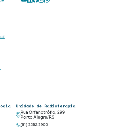
 de
cal
e
logia
Unidade de Radioterapia
Rua Orfanotrófio, 299
Porto Alegre/RS
(51) 3252.3900