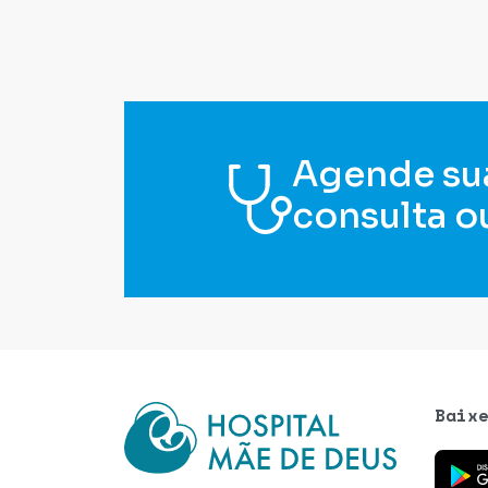
Agende su
consulta o
Baix
Baixe o