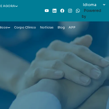
E AGORA
Powered
Youtube
LinkedIn
Facebook
Instagram
WhatsApp
by
dicos
Corpo Clínico
Notícias
Blog
APP