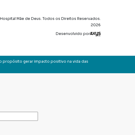
Hospital Mãe de Deus. Todos os Direitos Reservados.
2026
Axysweb
Desenvolvido por
o propósito gerar impacto positivo na vida das