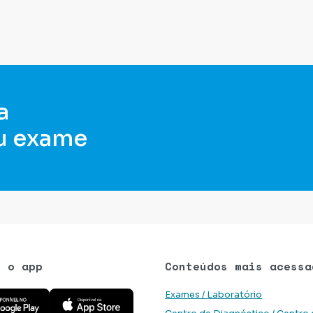
a
u exame
e o app
Conteúdos mais acessa
 aplicativo na Google Play Store
Baixe o aplicativo na App Store
Exames / Laboratório