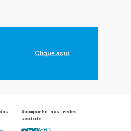
Clique aqui
para agendar seu exame
dos
Acompanhe nas redes
sociais
Youtube
LinkedIn
Facebook
Instagram
WhatsApp