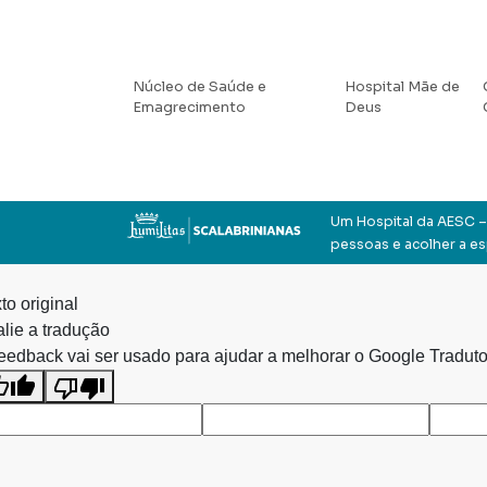
Núcleo de Saúde e
Hospital Mãe de
Emagrecimento
Deus
Um Hospital da AESC – 
pessoas e acolher a e
to original
lie a tradução
eedback vai ser usado para ajudar a melhorar o Google Traduto