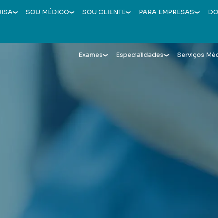
UISA
SOU MÉDICO
SOU CLIENTE
PARA EMPRESAS
DO
Exames
Especialidades
Serviços Mé