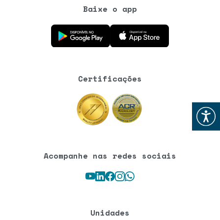
Baixe o app
Baixe o aplicativo na Google Play Store
Baixe o aplicativo na App Store
Certificações
Abrir
Acompanhe nas redes sociais
Youtube
LinkedIn
Facebook
Instagram
WhatsApp
Unidades