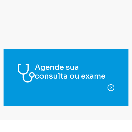
Agende sua
consulta ou exame
para ag