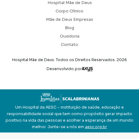
Hospital Mãe de Deus
Corpo Clínico
Mãe de Deus Empresas
Blog
Ouvidoria
Contato
Hospital Mãe de Deus. Todos os Direitos Reservados.
2026
Axysweb
Desenvolvido por
Um Hospital da AESC – instituição de saúde, educação e
responsabilidade social que tem como propósito gerar impacto
positivo na vida das pessoas e acolher a esperança de um mundo
melhor. Junte-se a nós em
aesc.org.br