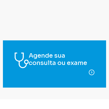
Agende sua
consulta ou exame
para ag