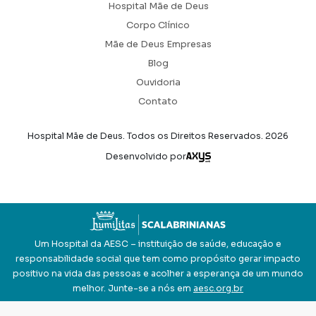
Hospital Mãe de Deus
Corpo Clínico
Mãe de Deus Empresas
Blog
Ouvidoria
Contato
Hospital Mãe de Deus. Todos os Direitos Reservados.
2026
Axysweb
Desenvolvido por
Um Hospital da AESC – instituição de saúde, educação e
responsabilidade social que tem como propósito gerar impacto
positivo na vida das pessoas e acolher a esperança de um mundo
melhor. Junte-se a nós em
aesc.org.br