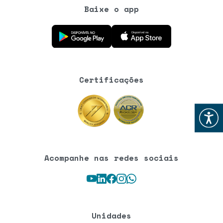
Baixe o app
Baixe o aplicativo na Google Play Store
Baixe o aplicativo na App Store
Certificações
Abrir
Acompanhe nas redes sociais
Youtube
LinkedIn
Facebook
Instagram
WhatsApp
Unidades