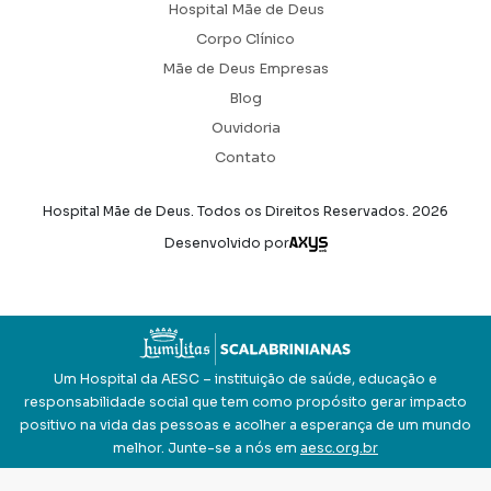
Hospital Mãe de Deus
Corpo Clínico
Mãe de Deus Empresas
Blog
Ouvidoria
Contato
Hospital Mãe de Deus. Todos os Direitos Reservados.
2026
Axysweb
Desenvolvido por
Um Hospital da AESC – instituição de saúde, educação e
responsabilidade social que tem como propósito gerar impacto
positivo na vida das pessoas e acolher a esperança de um mundo
melhor. Junte-se a nós em
aesc.org.br