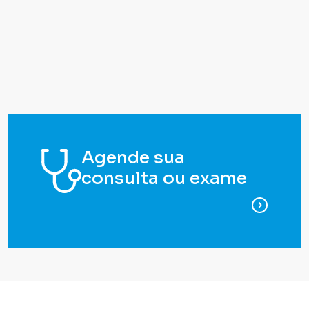
Agende sua
consulta ou exame
para ag