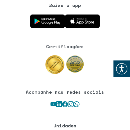
Baixe o app
Baixe o aplicativo na Google Play Store
Baixe o aplicativo na App Store
Certificações
Abrir
Acompanhe nas redes sociais
Youtube
LinkedIn
Facebook
Instagram
WhatsApp
Unidades