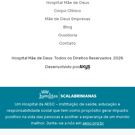
Hospital Mãe de Deus
Corpo Clínico
Mãe de Deus Empresas
Blog
Ouvidoria
Contato
Hospital Mãe de Deus. Todos os Direitos Reservados.
2026
Axysweb
Desenvolvido por
Um Hospital da AESC – instituição de saúde, educação e
responsabilidade social que tem como propósito gerar impacto
positivo na vida das pessoas e acolher a esperança de um mundo
melhor. Junte-se a nós em
aesc.org.br