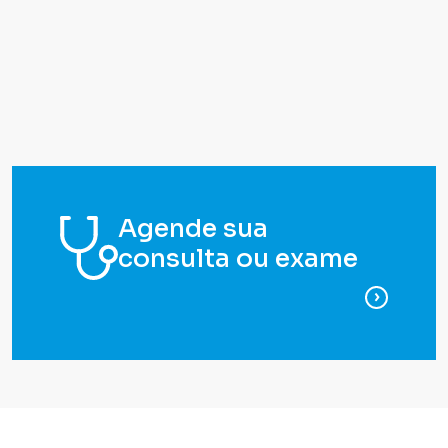
Agende sua
consulta ou exame
para ag