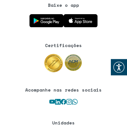
Baixe o app
Baixe o aplicativo na Google Play Store
Baixe o aplicativo na App Store
Certificações
Abrir
Acompanhe nas redes sociais
Youtube
LinkedIn
Facebook
Instagram
WhatsApp
Unidades