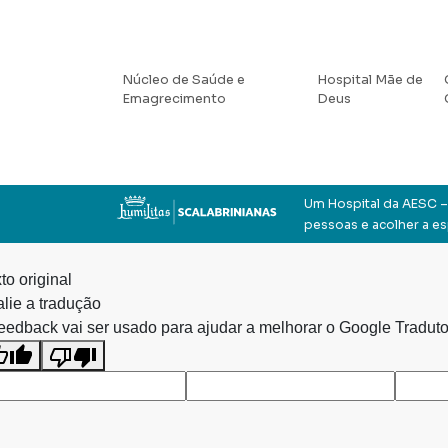
Núcleo de Saúde e
Hospital Mãe de
Emagrecimento
Deus
Um Hospital da AESC – 
pessoas e acolher a e
to original
lie a tradução
eedback vai ser usado para ajudar a melhorar o Google Traduto