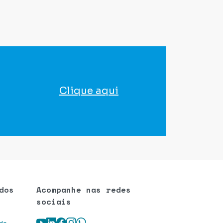
Clique aqui
para agendar seu exame
dos
Acompanhe nas redes
sociais
Youtube
LinkedIn
Facebook
Instagram
WhatsApp