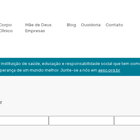
Corpo
Mãe de Deus
Blog
Ouvidoria
Contato
Clínico
Empresas
instituição de saúde, educação e responsabilidade social que tem com
sperança de um mundo melhor. Junte-se a nós em
aesc.org.br
r