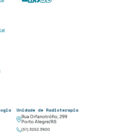
 de
cal
e
logia
Unidade de Radioterapia
Rua Orfanotrófio, 299
Porto Alegre/RS
(51) 3252.3900