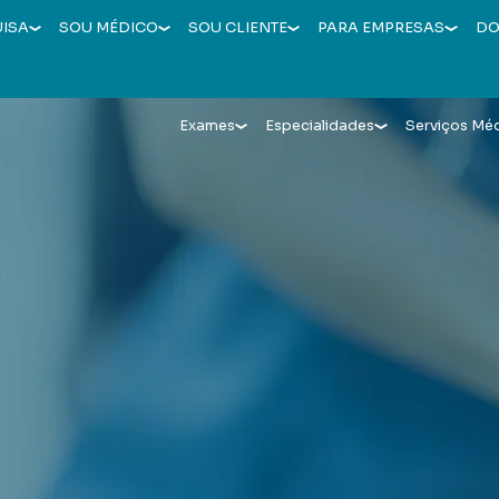
UISA
SOU MÉDICO
SOU CLIENTE
PARA EMPRESAS
DO
Exames
Especialidades
Serviços Mé