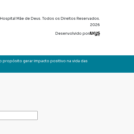
Hospital Mãe de Deus. Todos os Direitos Reservados.
2026
Axysweb
Desenvolvido por
o propósito gerar impacto positivo na vida das