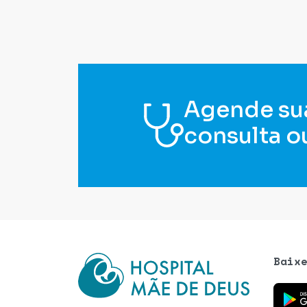
Agende su
consulta o
Baix
Baixe o