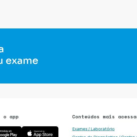
a
u exame
e o app
Conteúdos mais acessa
 aplicativo na Google Play Store
Baixe o aplicativo na App Store
Exames / Laboratório