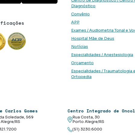
Centro de Diagnóstico / Centro
Diagnóstico
Convênio
ificações
APP
Exames / Audiometria Tonal e Vo
Hospital Mãe de Deus
Notícias
Especialidades / Anestesiologia
Orçamento
Especialidades / Traumatologia 
Ortopedia
e Carlos Gomes
Centro Integrado de Onco
da Soledade, 569
Rua Costa, 30
 Alegre/RS
Porto Alegre/RS
3321.7200
(51) 3230.6000