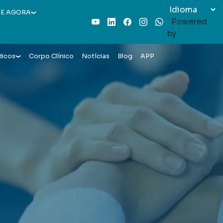
E AGORA
Powered
Youtube
LinkedIn
Facebook
Instagram
WhatsApp
by
dicos
Corpo Clínico
Notícias
Blog
APP