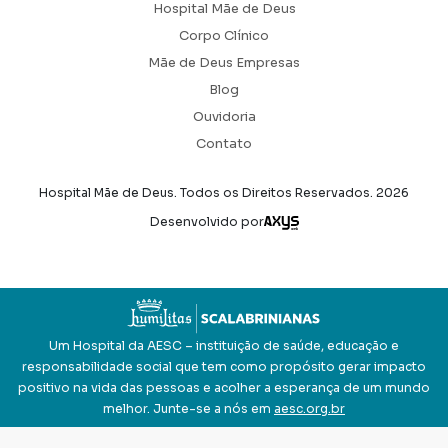
Hospital Mãe de Deus
Corpo Clínico
Mãe de Deus Empresas
Blog
Ouvidoria
Contato
Hospital Mãe de Deus. Todos os Direitos Reservados.
2026
Axysweb
Desenvolvido por
Um Hospital da AESC – instituição de saúde, educação e
responsabilidade social que tem como propósito gerar impacto
positivo na vida das pessoas e acolher a esperança de um mundo
melhor. Junte-se a nós em
aesc.org.br