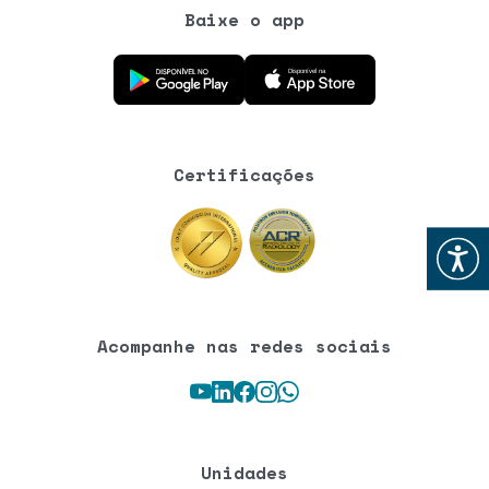
Baixe o app
Baixe o aplicativo na Google Play Store
Baixe o aplicativo na App Store
Certificações
Abrir
Acompanhe nas redes sociais
Youtube
LinkedIn
Facebook
Instagram
WhatsApp
Unidades