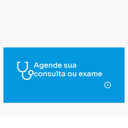
Agende sua
consulta ou exame
para ag