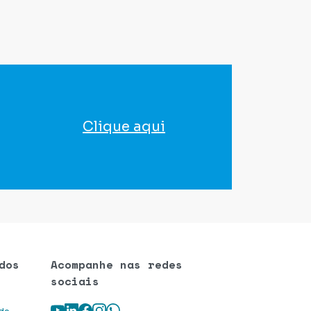
Clique aqui
para agendar seu exame
dos
Acompanhe nas redes
sociais
Youtube
LinkedIn
Facebook
Instagram
WhatsApp