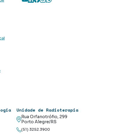
 de
cal
e
logia
Unidade de Radioterapia
Rua Orfanotrófio, 299
Porto Alegre/RS
(51) 3252.3900