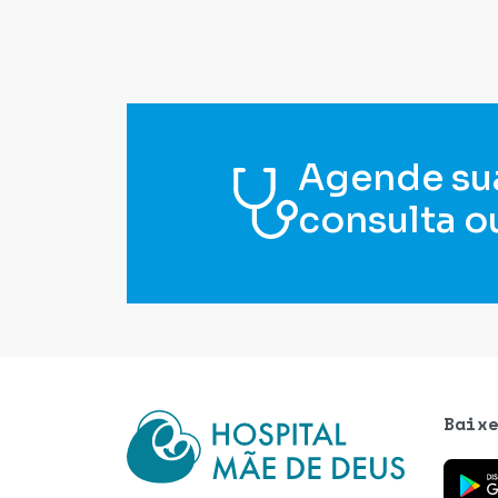
Agende su
consulta o
Baix
Baixe o