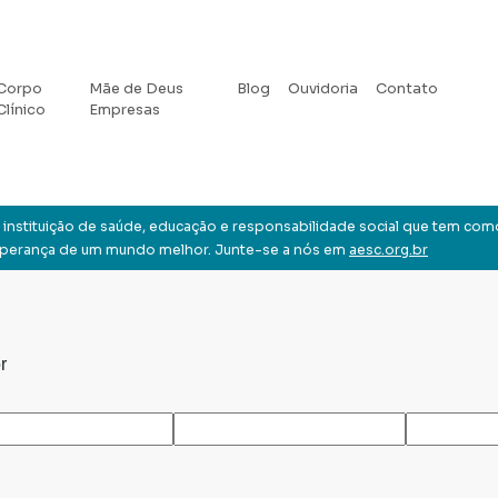
Corpo
Mãe de Deus
Blog
Ouvidoria
Contato
Clínico
Empresas
instituição de saúde, educação e responsabilidade social que tem com
sperança de um mundo melhor. Junte-se a nós em
aesc.org.br
r