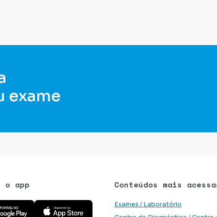
a
u exame
e o app
Conteúdos mais acessa
 aplicativo na Google Play Store
Baixe o aplicativo na App Store
Exames / Laboratório