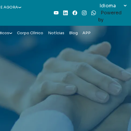
E AGORA
Powered
Youtube
LinkedIn
Facebook
Instagram
WhatsApp
by
dicos
Corpo Clínico
Notícias
Blog
APP