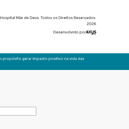
Hospital Mãe de Deus. Todos os Direitos Reservados.
2026
Axysweb
Desenvolvido por
o propósito gerar impacto positivo na vida das