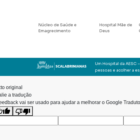
Núcleo de Saúde e
Hospital Mãe de
Emagrecimento
Deus
Um Hospital da AESC – 
pessoas e acolher a e
to original
lie a tradução
eedback vai ser usado para ajudar a melhorar o Google Traduto