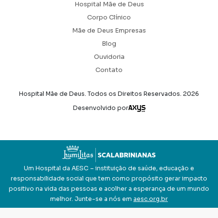
Hospital Mãe de Deus
Corpo Clínico
Mãe de Deus Empresas
Blog
Ouvidoria
Contato
Hospital Mãe de Deus. Todos os Direitos Reservados.
2026
Axysweb
Desenvolvido por
Um Hospital da AESC – instituição de saúde, educação e
responsabilidade social que tem como propósito gerar impacto
positivo na vida das pessoas e acolher a esperança de um mundo
melhor. Junte-se a nós em
aesc.org.br