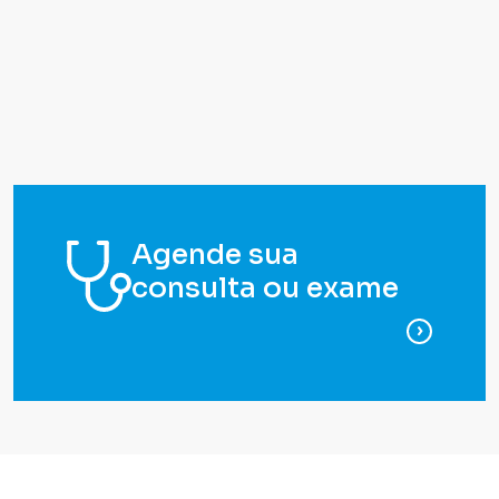
Agende sua
consulta ou exame
para ag