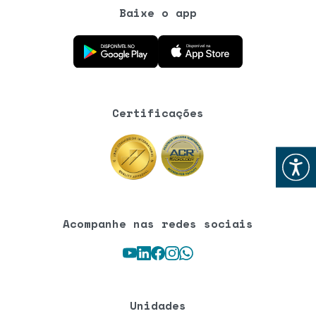
Baixe o app
Baixe o aplicativo na Google Play Store
Baixe o aplicativo na App Store
Certificações
Abrir
Acompanhe nas redes sociais
Youtube
LinkedIn
Facebook
Instagram
WhatsApp
Unidades