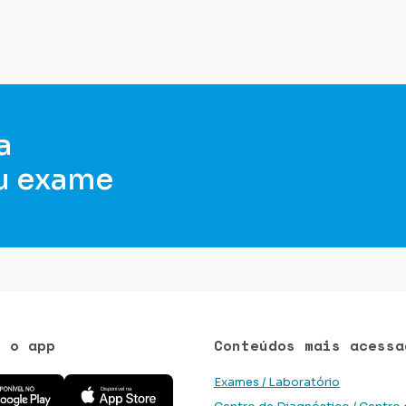
a
u exame
e o app
Conteúdos mais acessa
 aplicativo na Google Play Store
Baixe o aplicativo na App Store
Exames / Laboratório