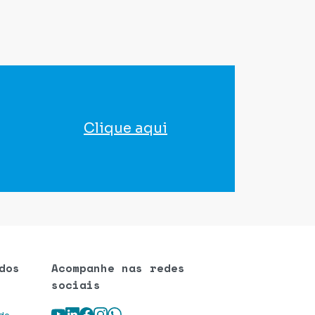
Clique aqui
para agendar seu exame
dos
Acompanhe nas redes
sociais
Youtube
LinkedIn
Facebook
Instagram
WhatsApp