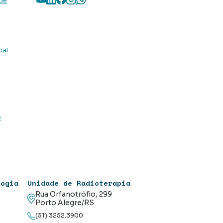
 de
cal
e
logia
Unidade de Radioterapia
Rua Orfanotrófio, 299
Porto Alegre/RS
(51) 3252.3900