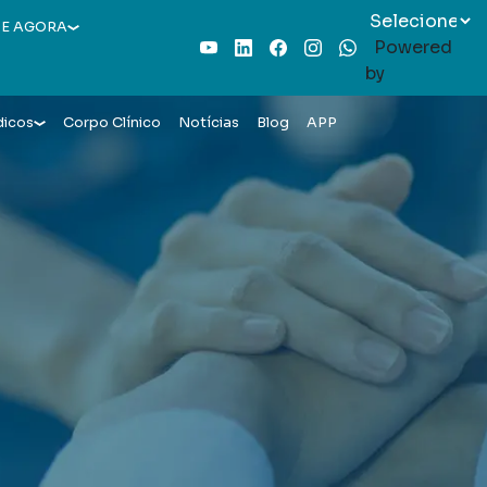
E AGORA
Powered
Youtube
LinkedIn
Facebook
Instagram
WhatsApp
by
dicos
Corpo Clínico
Notícias
Blog
APP