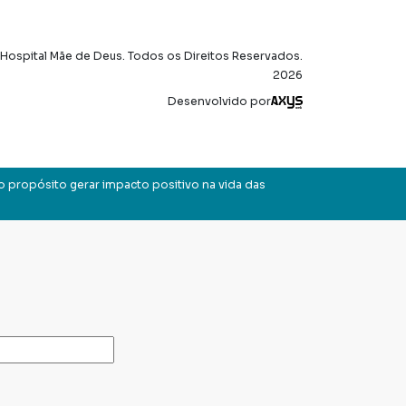
Hospital Mãe de Deus. Todos os Direitos Reservados.
2026
Axysweb
Desenvolvido por
o propósito gerar impacto positivo na vida das