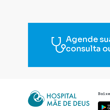
Agende su
consulta o
Baix
Baixe o