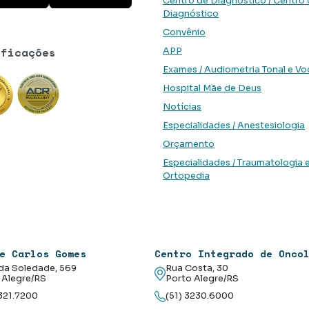
Centro de Diagnóstico / Centro
Diagnóstico
Convênio
ificações
APP
Exames / Audiometria Tonal e Vo
Hospital Mãe de Deus
Notícias
Especialidades / Anestesiologia
Orçamento
Especialidades / Traumatologia 
Ortopedia
e Carlos Gomes
Centro Integrado de Onco
da Soledade, 569
Rua Costa, 30
 Alegre/RS
Porto Alegre/RS
3321.7200
(51) 3230.6000