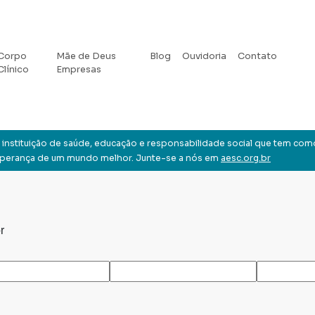
Corpo
Mãe de Deus
Blog
Ouvidoria
Contato
Clínico
Empresas
instituição de saúde, educação e responsabilidade social que tem com
sperança de um mundo melhor. Junte-se a nós em
aesc.org.br
r