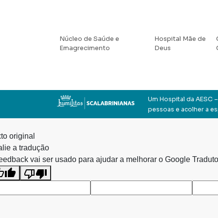
Núcleo de Saúde e
Hospital Mãe de
Emagrecimento
Deus
Um Hospital da AESC – 
pessoas e acolher a e
to original
lie a tradução
eedback vai ser usado para ajudar a melhorar o Google Traduto