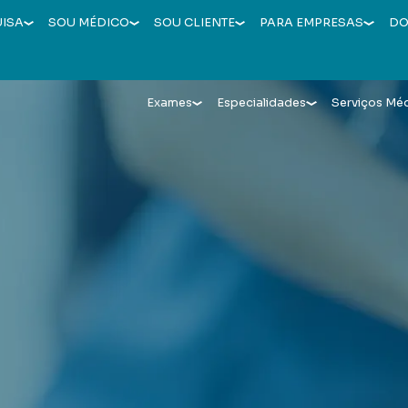
UISA
SOU MÉDICO
SOU CLIENTE
PARA EMPRESAS
DO
Exames
Especialidades
Serviços Mé