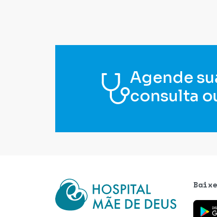
Agende su
consulta o
Baix
Baixe o