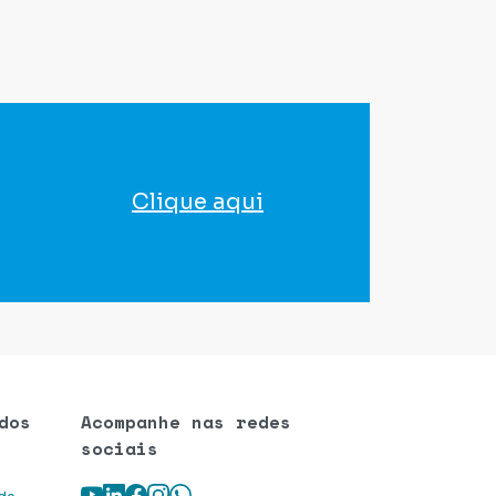
Clique aqui
para agendar seu exame
dos
Acompanhe nas redes
sociais
Youtube
LinkedIn
Facebook
Instagram
WhatsApp