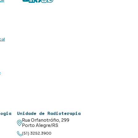
 de
cal
e
logia
Unidade de Radioterapia
Rua Orfanotrófio, 299
Porto Alegre/RS
(51) 3252.3900