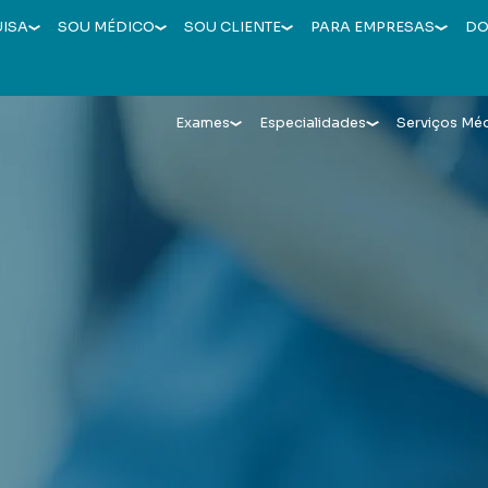
UISA
SOU MÉDICO
SOU CLIENTE
PARA EMPRESAS
DO
Exames
Especialidades
Serviços Mé