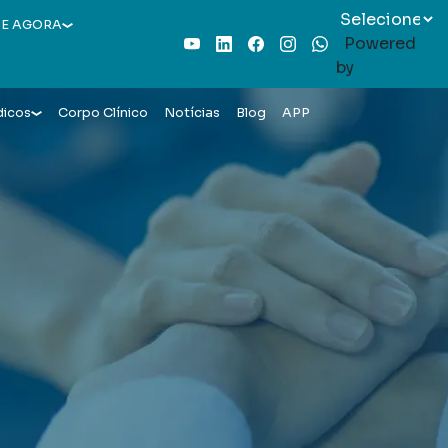
E AGORA
Powered
Youtube
LinkedIn
Facebook
Instagram
WhatsApp
by
dicos
Corpo Clínico
Notícias
Blog
APP