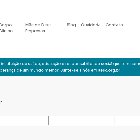
Corpo
Mãe de Deus
Blog
Ouvidoria
Contato
Clínico
Empresas
instituição de saúde, educação e responsabilidade social que tem com
sperança de um mundo melhor. Junte-se a nós em
aesc.org.br
r