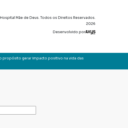
Hospital Mãe de Deus. Todos os Direitos Reservados.
2026
Axysweb
Desenvolvido por
o propósito gerar impacto positivo na vida das