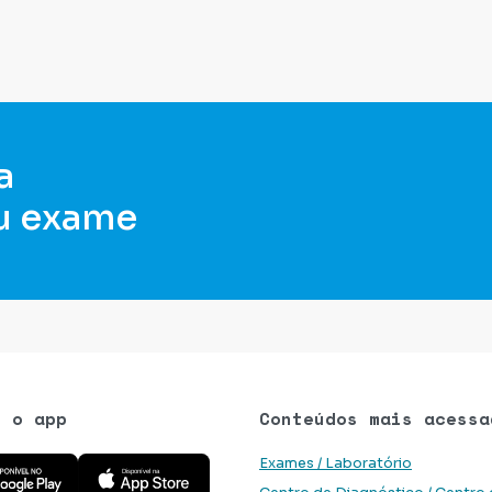
a
u exame
e o app
Conteúdos mais acessa
 aplicativo na Google Play Store
Baixe o aplicativo na App Store
Exames / Laboratório