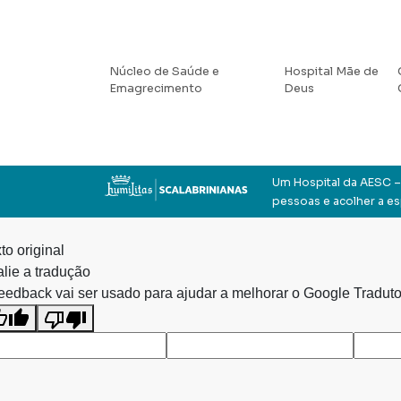
Núcleo de Saúde e
Hospital Mãe de
Emagrecimento
Deus
Um Hospital da AESC – 
pessoas e acolher a e
to original
lie a tradução
eedback vai ser usado para ajudar a melhorar o Google Traduto