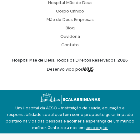
Hospital Mãe de Deus
Corpo Clínico
Mãe de Deus Empresas
Blog
Ouvidoria
Contato
Hospital Mãe de Deus. Todos os Direitos Reservados.
2026
Axysweb
Desenvolvido por
Um Hospital da AESC – instituição de saúde, educação e
responsabilidade social que tem como propósito gerar impacto
positivo na vida das pessoas e acolher a esperança de um mundo
melhor. Junte-se a nós em
aesc.org.br