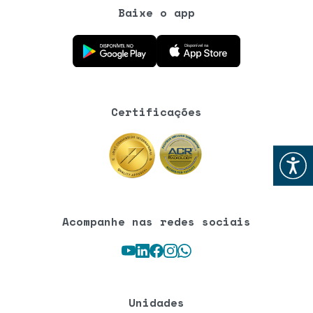
Baixe o app
Baixe o aplicativo na Google Play Store
Baixe o aplicativo na App Store
Certificações
Abrir
Acompanhe nas redes sociais
Youtube
LinkedIn
Facebook
Instagram
WhatsApp
Unidades