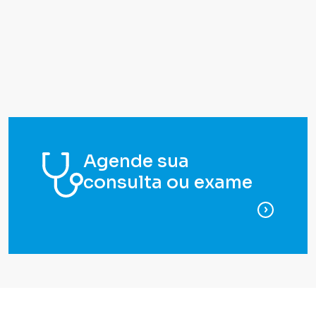
Agende sua
consulta ou exame
para ag