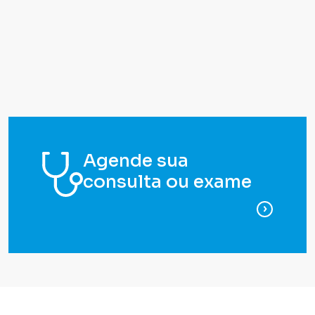
Agende sua
consulta ou exame
para ag