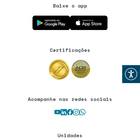
Baixe o app
Baixe o aplicativo na Google Play Store
Baixe o aplicativo na App Store
Certificações
Abrir
Acompanhe nas redes sociais
Youtube
LinkedIn
Facebook
Instagram
WhatsApp
Unidades