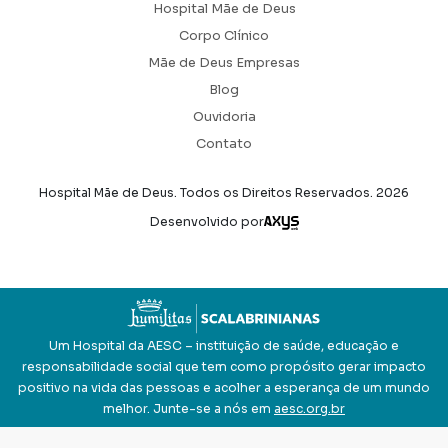
Hospital Mãe de Deus
Corpo Clínico
Mãe de Deus Empresas
Blog
Ouvidoria
Contato
Hospital Mãe de Deus. Todos os Direitos Reservados.
2026
Axysweb
Desenvolvido por
Um Hospital da AESC – instituição de saúde, educação e
responsabilidade social que tem como propósito gerar impacto
positivo na vida das pessoas e acolher a esperança de um mundo
melhor. Junte-se a nós em
aesc.org.br