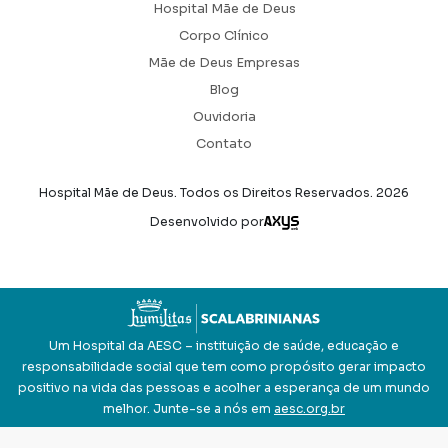
Hospital Mãe de Deus
Corpo Clínico
Mãe de Deus Empresas
Blog
Ouvidoria
Contato
Hospital Mãe de Deus. Todos os Direitos Reservados.
2026
Axysweb
Desenvolvido por
Um Hospital da AESC – instituição de saúde, educação e
responsabilidade social que tem como propósito gerar impacto
positivo na vida das pessoas e acolher a esperança de um mundo
melhor. Junte-se a nós em
aesc.org.br