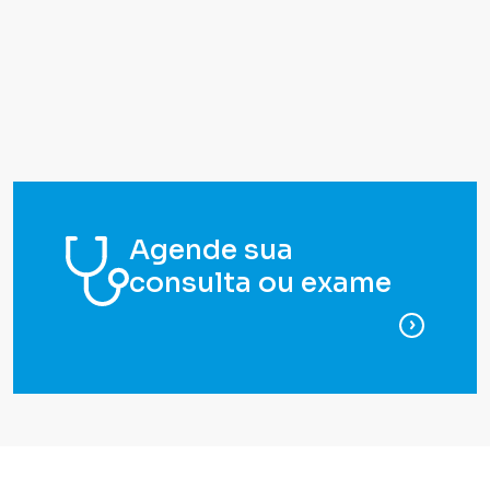
Agende sua
consulta ou exame
para ag