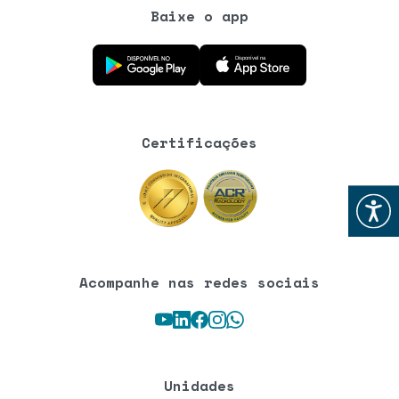
Baixe o app
Baixe o aplicativo na Google Play Store
Baixe o aplicativo na App Store
Certificações
Abrir
Acompanhe nas redes sociais
Youtube
LinkedIn
Facebook
Instagram
WhatsApp
Unidades