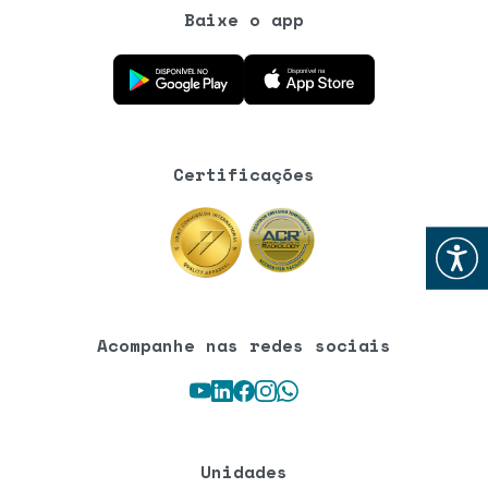
Baixe o app
Baixe o aplicativo na Google Play Store
Baixe o aplicativo na App Store
Certificações
Abrir
Acompanhe nas redes sociais
Youtube
LinkedIn
Facebook
Instagram
WhatsApp
Unidades