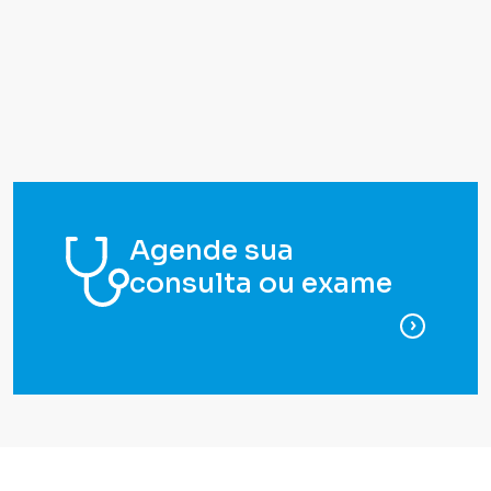
Agende sua
consulta ou exame
para ag