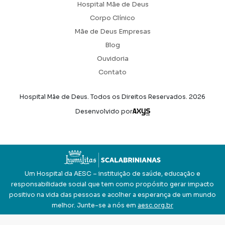
Hospital Mãe de Deus
Corpo Clínico
Mãe de Deus Empresas
Blog
Ouvidoria
Contato
Hospital Mãe de Deus. Todos os Direitos Reservados.
2026
Axysweb
Desenvolvido por
Um Hospital da AESC – instituição de saúde, educação e
responsabilidade social que tem como propósito gerar impacto
positivo na vida das pessoas e acolher a esperança de um mundo
melhor. Junte-se a nós em
aesc.org.br