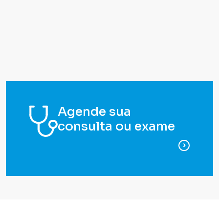
Agende sua
consulta ou exame
para ag