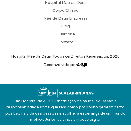
Hospital Mãe de Deus
Corpo Clínico
Mãe de Deus Empresas
Blog
Ouvidoria
Contato
Hospital Mãe de Deus. Todos os Direitos Reservados.
2026
Axysweb
Desenvolvido por
Um Hospital da AESC – instituição de saúde, educação e
responsabilidade social que tem como propósito gerar impacto
positivo na vida das pessoas e acolher a esperança de um mundo
melhor. Junte-se a nós em
aesc.org.br