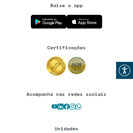
Baixe o app
Baixe o aplicativo na Google Play Store
Baixe o aplicativo na App Store
Certificações
Abrir
Acompanhe nas redes sociais
Youtube
LinkedIn
Facebook
Instagram
WhatsApp
Unidades