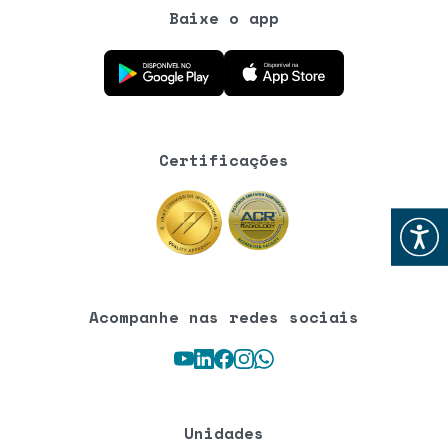
Baixe o app
Baixe o aplicativo na Google Play Store
Baixe o aplicativo na App Store
Certificações
Abrir
Acompanhe nas redes sociais
Youtube
LinkedIn
Facebook
Instagram
WhatsApp
Unidades