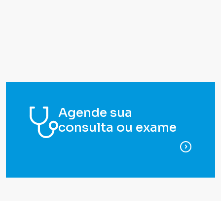
Agende sua
consulta ou exame
para ag