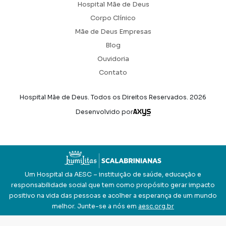
Hospital Mãe de Deus
Corpo Clínico
Mãe de Deus Empresas
Blog
Ouvidoria
Contato
Hospital Mãe de Deus. Todos os Direitos Reservados.
2026
Axysweb
Desenvolvido por
Um Hospital da AESC – instituição de saúde, educação e
responsabilidade social que tem como propósito gerar impacto
positivo na vida das pessoas e acolher a esperança de um mundo
melhor. Junte-se a nós em
aesc.org.br